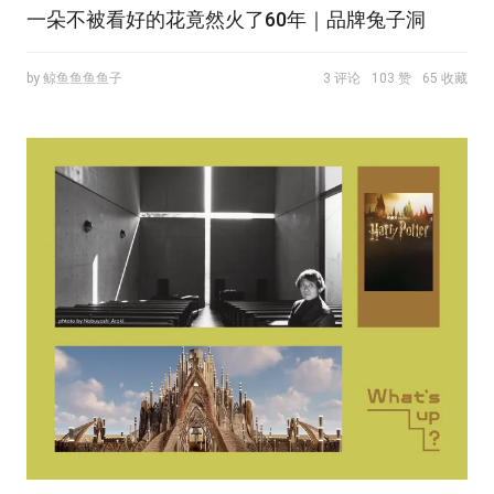
一朵不被看好的花竟然火了60年｜品牌兔子洞
by 鲸鱼鱼鱼鱼子
3 评论
103 赞
65 收藏