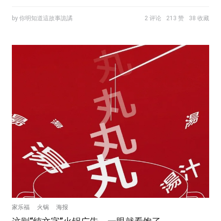
by 你明知道這故事詭譎
2 评论
213 赞
38 收藏
家乐福
火锅
海报