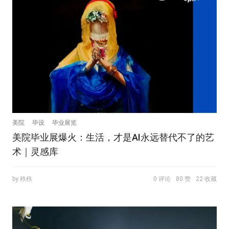
美院
毕设
毕业展览
美院毕业展爆火：生活，才是AI永远替代不了的艺
术｜灵感库
by 秩秩
0 评论
80 赞
22 收藏