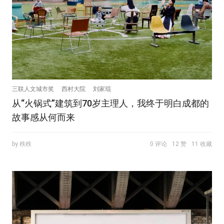
三联人文城市奖
西村大院
刘家琨
从“火锅式”建筑到70岁主理人，我终于明白成都的
故事感从何而来
by 秩秩
0 评论
12 赞
11 收藏