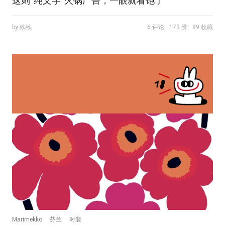
这则“纯文字”火锅广告，一眼就看饱了
by 秩秩
6 评论
173 赞
89 收藏
Marimekko
芬兰
时装