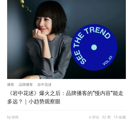
播客
品牌播客
岩中花述
《岩中花述》爆火之后：品牌播客的“慢内容”能走
多远？｜小趋势观察眼
by 秩秩
6 评论
52 赞
15 收藏