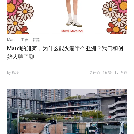
Mardi
卫衣
韩流
Mardi的雏菊，为什么能火遍半个亚洲？我们和创
始人聊了聊
by 秩秩
2 评论
16 赞
17 收藏