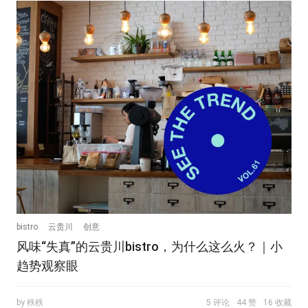
bistro
云贵川
创意
风味“失真”的云贵川bistro，为什么这么火？｜小
趋势观察眼
by 秩秩
5 评论
44 赞
16 收藏