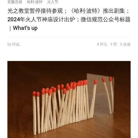
安藤忠雄
哈利·波特
火人节
光之教堂暂停接待参观；《哈利·波特》推出剧集；
2024年火人节神庙设计出炉；微信规范公众号标题
｜What's up
by 阿诚。
4 评论
9 赞
5 收藏