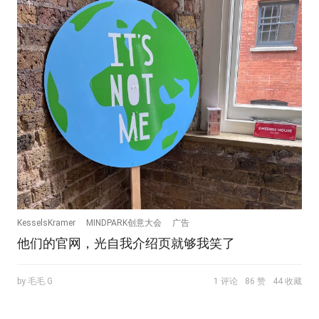
KesselsKramer
MINDPARK创意大会
广告
他们的官网，光自我介绍页就够我笑了
by 毛毛.G
1 评论
86 赞
44 收藏