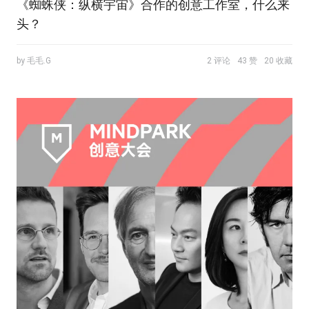
《蜘蛛侠：纵横宇宙》合作的创意工作室，什么来
头？
by 毛毛.G
2 评论
43 赞
20 收藏