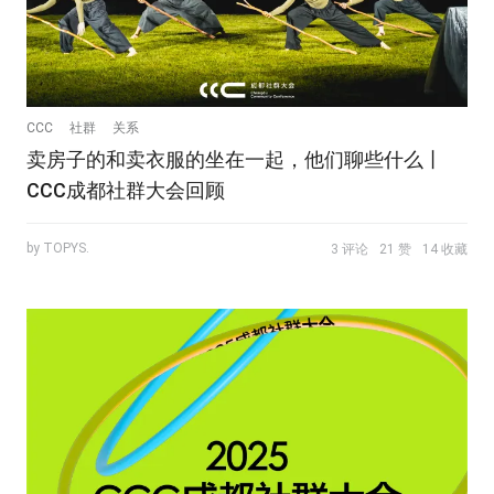
CCC
社群
关系
卖房子的和卖衣服的坐在一起，他们聊些什么丨
CCC成都社群大会回顾
by TOPYS.
3 评论
21 赞
14 收藏