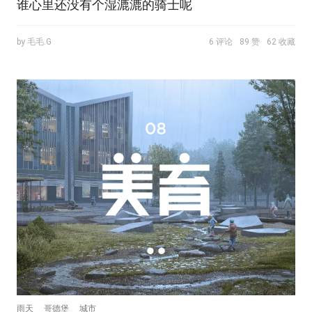
谁心里还没有个湿漉漉的骑士呢
by 毛毛.G
6 评论
89 赞
62 收藏
雨天
哥德堡
城市