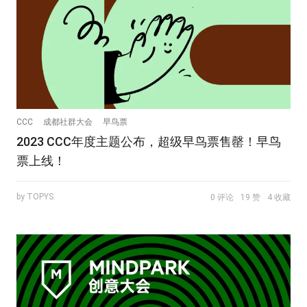
CCC
成都社群大会
早鸟票
2023 CCC年度主题公布，超级早鸟票售罄！早鸟
票上线！
by TOPYS.
0 评论
19 赞
4 收藏