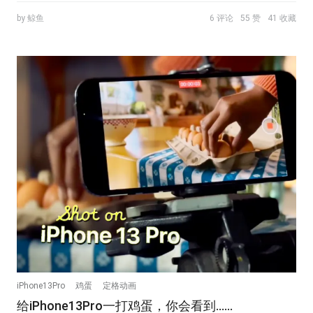
by 鲸鱼
6 评论
55 赞
41 收藏
iPhone13Pro
鸡蛋
定格动画
给iPhone13Pro一打鸡蛋，你会看到……