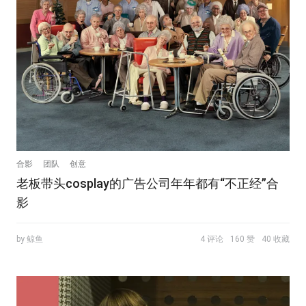
合影
团队
创意
老板带头cosplay的广告公司年年都有“不正经”合
影
by 鲸鱼
4 评论
160 赞
40 收藏