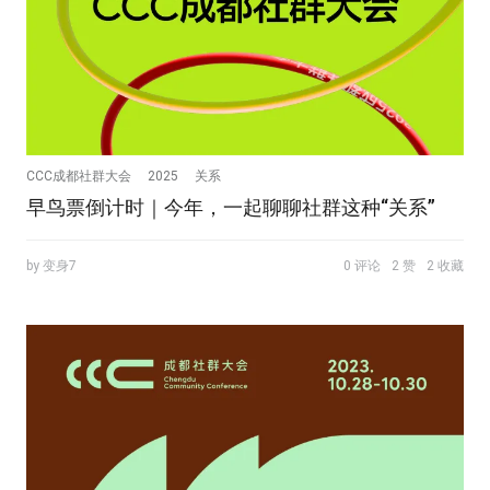
CCC成都社群大会
2025
关系
早鸟票倒计时｜今年，一起聊聊社群这种“关系”
by 变身7
0 评论
2 赞
2 收藏