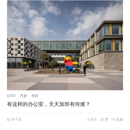
LEGO
丹麦
色彩
有这样的办公室，天天加班有何难？
by 李子君
3 评论
28 赞
15 收藏