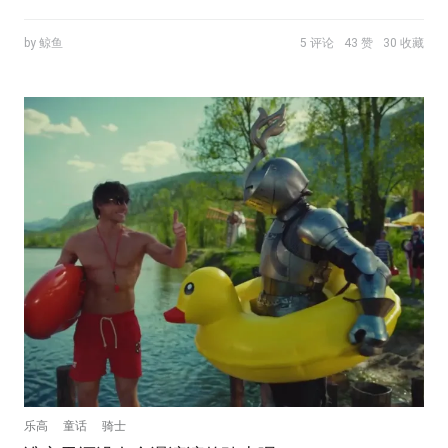
by 鲸鱼
5 评论
43 赞
30 收藏
乐高
童话
骑士