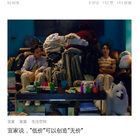
by 鲸鱼
8 评论
153 赞
163 收藏
宜家
家庭
生活空间
宜家说，“低价”可以创造“无价”