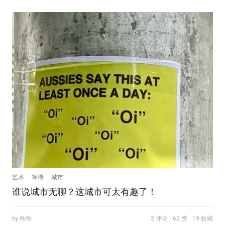
艺术
等待
城市
谁说城市无聊？这城市可太有趣了！
by 秩秩
2 评论
62 赞
19 收藏