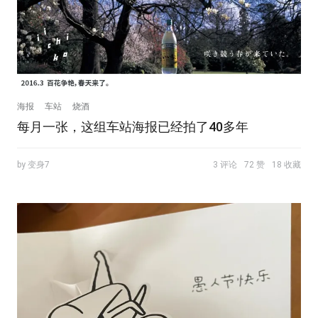
海报
车站
烧酒
每月一张，这组车站海报已经拍了40多年
by 变身7
3 评论
72 赞
18 收藏