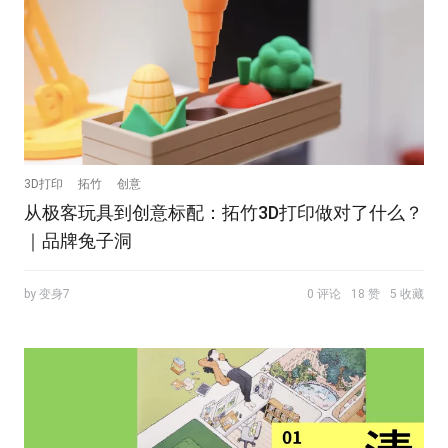
3D打印
拓竹
创意
从极客玩具到创意标配：拓竹3D打印做对了什么？
｜品牌兔子洞
by 变身7
0 评论
18 赞
5 收藏