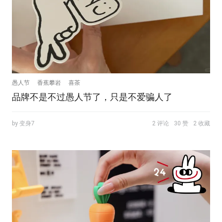
愚人节
香蕉攀岩
喜茶
品牌不是不过愚人节了，只是不爱骗人了
by 变身7
2 评论
30 赞
2 收藏