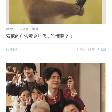
sony
广告创意
海报
索尼的广告黄金年代，谁懂啊？！
by 变身7
0 评论
23 赞
7 收藏