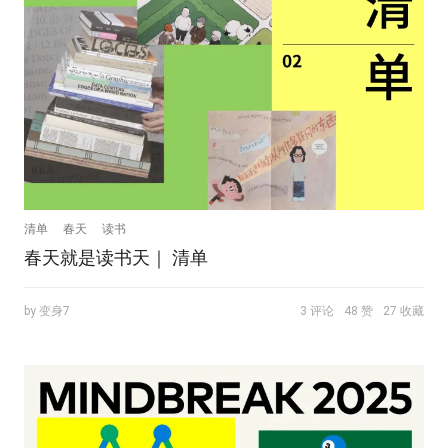
清单
春天
读书
春天就是读书天｜ 清单
by 变身7
3 评论
48 赞
27 收藏