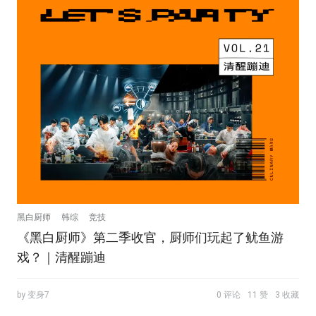
黑白厨师
韩综
竞技
《黑白厨师》第二季收官，厨师们玩起了鱿鱼游
戏？｜清醒蹦迪
by 变身7
0 评论
11 赞
3 收藏