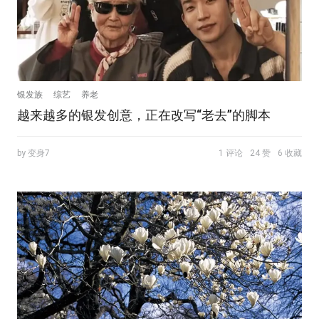
银发族
综艺
养老
越来越多的银发创意，正在改写“老去”的脚本
by 变身7
1 评论
24 赞
6 收藏