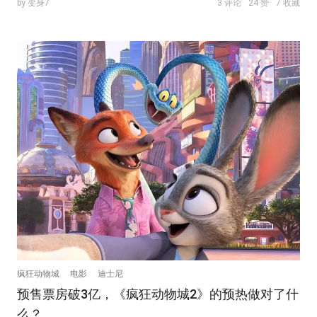
by 变身7
3 评论
24 赞
7 收藏
疯狂动物城
电影
迪士尼
预售票房破3亿，《疯狂动物城2》的预热做对了什
么？