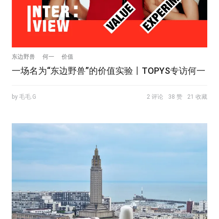
东边野兽
何一
价值
一场名为“东边野兽”的价值实验丨TOPYS专访何一
by 毛毛.G
2 评论
38 赞
21 收藏