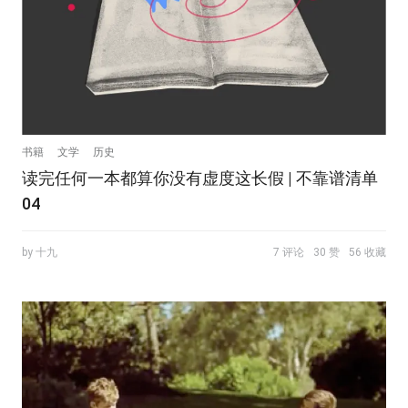
书籍
文学
历史
读完任何一本都算你没有虚度这长假 | 不靠谱清单
04
by 十九
7 评论
30 赞
56 收藏