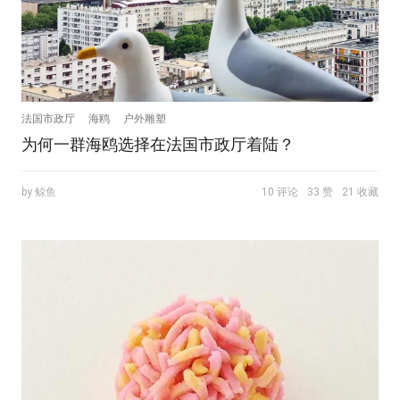
法国市政厅
海鸥
户外雕塑
为何一群海鸥选择在法国市政厅着陆？
by 鲸鱼
10 评论
33 赞
21 收藏