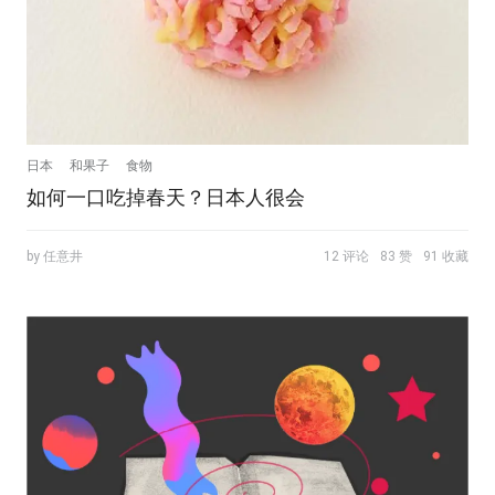
日本
和果子
食物
如何一口吃掉春天？日本人很会
by 任意井
12 评论
83 赞
91 收藏