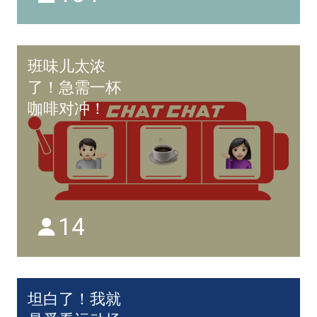
班味儿太浓
了！急需一杯
咖啡对冲！
14
坦白了！我就