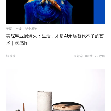
美院
毕设
毕业展览
美院毕业展爆火：生活，才是AI永远替代不了的艺
术｜灵感库
by 秩秩
0 评论
80 赞
22 收藏