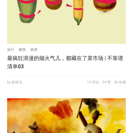
设计
建筑
旅游
最疯狂浪漫的烟火气儿，都藏在了菜市场 | 不靠谱
清单03
by 摇摇冻
10 评论
24 赞
36 收藏