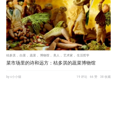
桔多淇， 白菜， 蔬菜， 博物馆， 美人， 艺术家， 生活哲学
菜市场里的诗和远方：桔多淇的蔬菜博物馆
by c小小烟
19 评论
66 赞
38 收藏