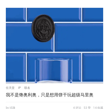
任天堂
IP
联名
我不是馋奥利奥，只是想用饼干玩超级马里奥
by 拭微
4 评论
53 赞
14 收藏