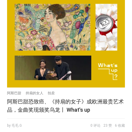
阿斯巴甜
持扇的女人
拍卖
阿斯巴甜恐致癌、《持扇的女子》成欧洲最贵艺术
品，金曲奖现颁奖乌龙丨 What's up
by 毛毛.G
0 评论
23 赞
6 收藏