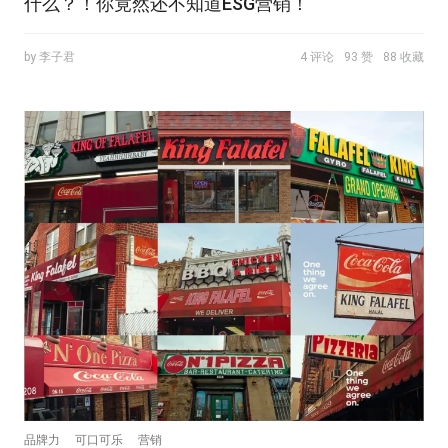
什么？！你竟然还不知道ESG营销！
by 李子君
4 评论
93 赞
88 收藏
品牌力
可口可乐
营销