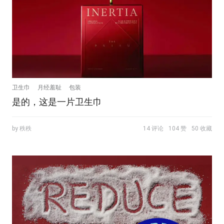
卫生巾
月经羞耻
包装
是的，这是一片卫生巾
by 秩秩
14 评论
104 赞
50 收藏