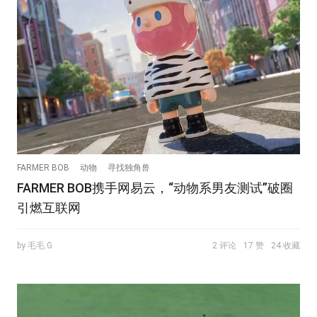
FARMER BOB
动物
寻找独角兽
FARMER BOB携手网易云，“动物系男友测试”破圈
引燃互联网
by 毛毛.G
2 评论
17 赞
24 收藏