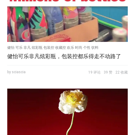
健怡 可乐 非凡 炫彩瓶 包装控 收藏控 欢乐 时尚 个性 饮料
健怡可乐非凡炫彩瓶，包装控都乐得走不动路了
by sciascia
19 评论
39 赞
22 收藏