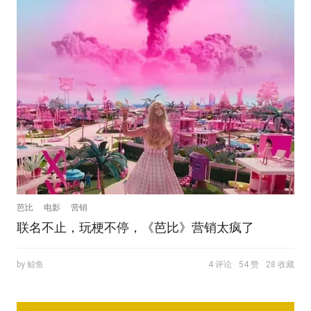
芭比
电影
营销
联名不止，玩梗不停，《芭比》营销太疯了
by 鲸鱼
4 评论
54 赞
28 收藏