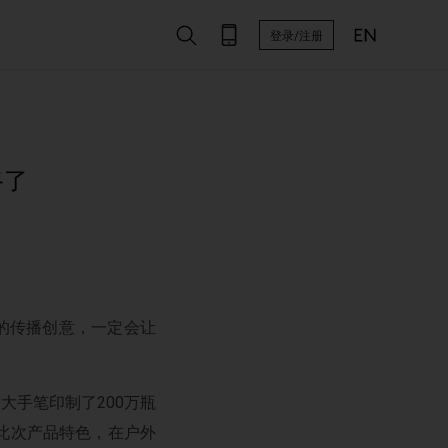
登录/注册
路了
的传播创意，一定会让
子大手笔印制了
200
万瓶
此次产品特色，在户外