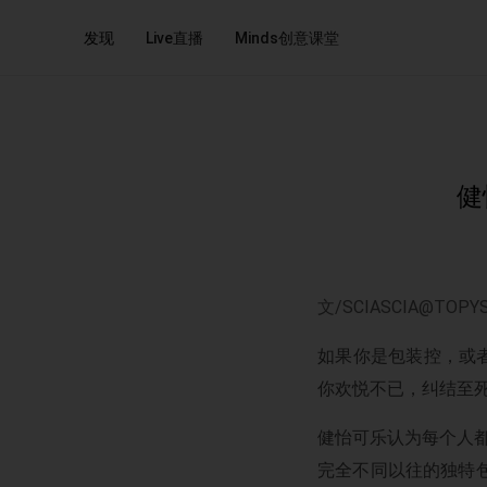
发现
Live直播
Minds创意课堂
健
文
/SCIASCIA@TOPY
如果你是包装控，或
你欢悦不已，纠结至
健怡可乐认为每个人都
完全不同以往的独特