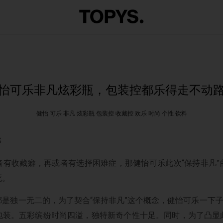
怡可乐非凡炫彩瓶，包装控都乐得走不动
健怡 可乐 非凡 炫彩瓶 包装控 收藏控 欢乐 时尚 个性 饮料
S
者有收藏癖，再或者有选择困难症，那健怡可乐此次“保持非凡”
死。
是独一无二的，为了契合“保持非凡”这个概念，健怡可乐一下
包装。五彩缤纷时尚四溢，独特新奇个性十足。同时，为了凸显