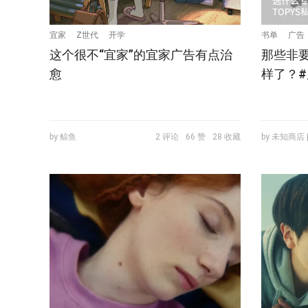
宜家
Z世代
开学
书单
广告
这个很不“宜家”的宜家广告有点治
那些非
愈
样了？#
by 鲸鱼
2 评论
66 赞
28 收藏
by 未知商店 |