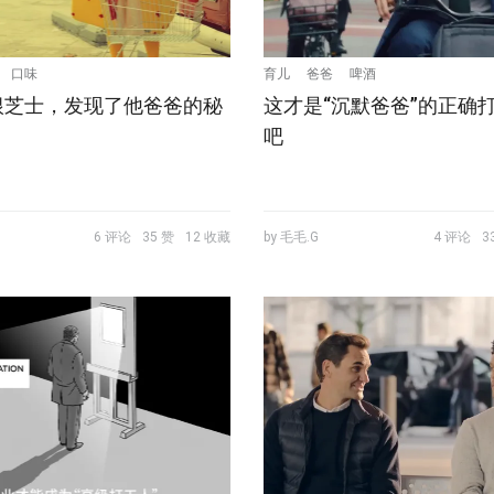
口味
育儿
爸爸
啤酒
根芝士，发现了他爸爸的秘
这才是“沉默爸爸”的正确
吧
6 评论
35 赞
12 收藏
by 毛毛.G
4 评论
3