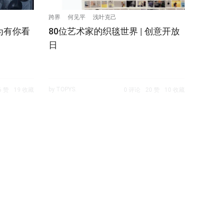
跨界
何见平
浅叶克己
为有你看
80位艺术家的织毯世界 | 创意开放
日
by TOPYS.
6 赞
19 收藏
0 评论
20 赞
10 收藏