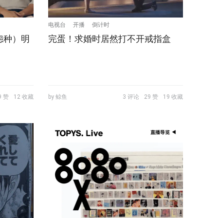
电视台
开播
倒计时
怨种）明
完蛋！求婚时居然打不开戒指盒
9 赞
12 收藏
by 鲸鱼
3 评论
29 赞
19 收藏