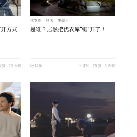
优衣库
联名
电锯人
打开方式
是谁？居然把优衣库“锯”开了！
3 赞
20 收藏
by 鲸鱼
1 评论
25 赞
5 收藏