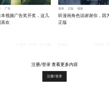
本
广告
漫画
正版
感谢
日本视频广告奖开奖，这几
听漫画角色说谢谢你，因
别喜欢
正版
11 评论
192 赞
101 收藏
by 鲸鱼
10 评论
3
注册/登录 查看更多内容
注册/登录