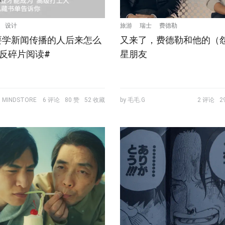
设计
旅游
瑞士
费德勒
要学新闻传播的人后来怎么
又来了，费德勒和他的（
反碎片阅读#
星朋友
 MINDSTORE
6 评论
80 赞
52 收藏
by 毛毛.G
2 评论
2