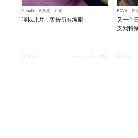
Canal+
电视剧
烂尾
BOVA
日
谨以此片，警告所有编剧
又一个
支我特
by 毛毛.G
6 评论
25 赞
7 收藏
by 毛毛.G