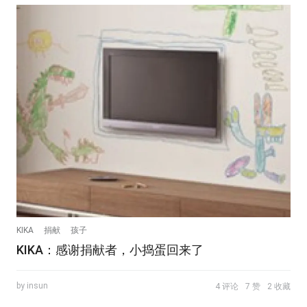
KIKA
捐献
孩子
KIKA：感谢捐献者，小捣蛋回来了
by insun
4 评论
7 赞
2 收藏