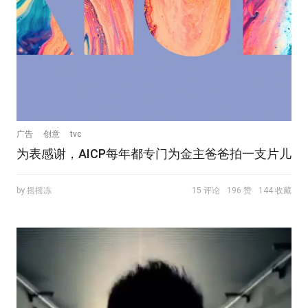
广告
创意
tvc
为表感谢，AICP每年都专门为金主爸爸拍一支片儿
by 摇摇冻
15 评论
196 赞
144 收藏