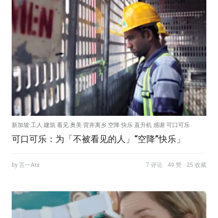
新加坡 工人 建筑 看见 奥美 背井离乡 空降 快乐 直升机 感谢 可口可乐
可口可乐：为「不被看见的人」“空降”快乐」
by 言一Aoi
7 评论
49 赞
25 收藏