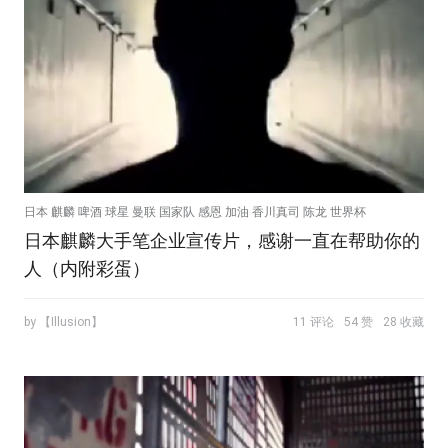
日本 麒麟 啤酒 球星 曼联 国家队 感恩 加油 香川真司 陈龙 世界杯
日本麒麟大手笔企业宣传片，感谢一直在帮助你的
人（内附彩蛋）
by 【Illusion】
11 评论
54 赞
28 收藏