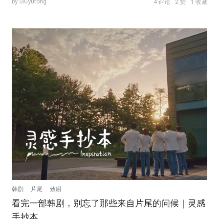
by SIGyutong
4 评论
2 赞
1 收藏
韩剧
片尾
致谢
看完一部韩剧，别忘了那些来自片尾的问候｜灵感
手抄本