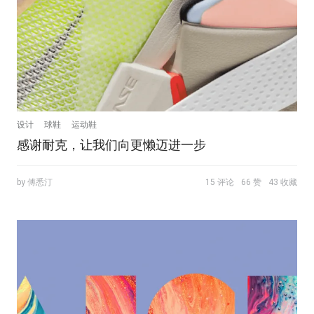
设计
球鞋
运动鞋
感谢耐克，让我们向更懒迈进一步
by 傅悉汀
15 评论
66 赞
43 收藏