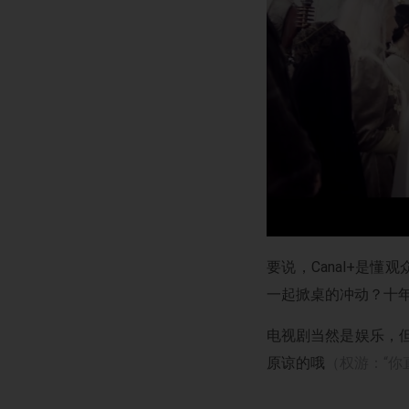
要说，Canal+是
一起掀桌的冲动？十
电视剧当然是娱乐，
原谅的哦
（权游：“你