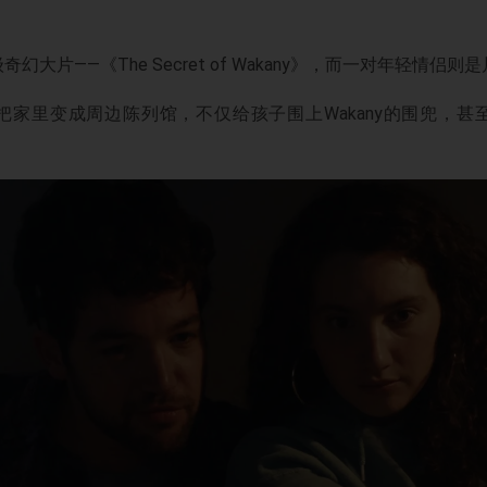
大片——《The Secret of Wakany》，而一对年轻情侣
把家里变成周边陈列馆，不仅给孩子围上Wakany的围兜，甚