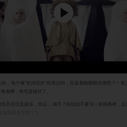
懂观众的，每个被“史诗巨作”伤害过的，应该都能狠狠共情吧？！
年青春啊，终究是错付了。
但也不仅仅是娱乐，所以……填不了的坑就不要写！前面再神，后
直接报我名字呗？”）
。