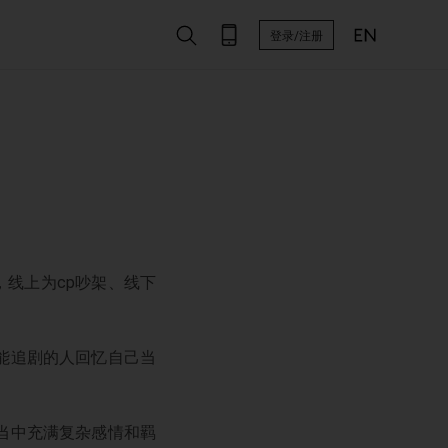
登录/注册
，线上为cp吵架、线下
能追剧的人回忆自己当
则当中充满复杂感情和羁