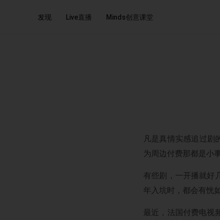
发现
Live直播
Minds创意课堂
凡是真情实感追过剧的
为周边付费那都是小
有些剧，一开播就好
年入坑时，都会有恍如
最近，法国付费电视频