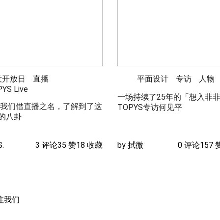
意开放日
直播
平面设计
专访
人物
YS Live
一场持续了25年的「想入非非」
年，我们借直播之名，了解到了这
TOPYS专访何见平
的八卦
.
3 评论
35 赞
18 收藏
by 拭微
0 评论
157 
注我们