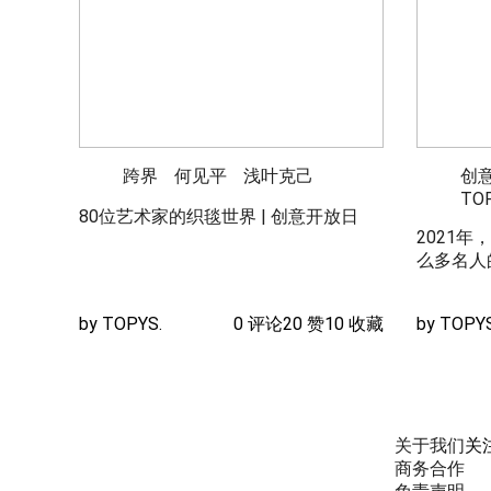
跨界
何见平
浅叶克己
创
TOP
80位艺术家的织毯世界 | 创意开放日
2021
么多名人
by TOPYS.
0 评论
20 赞
10 收藏
by TOPYS
关于我们
关
商务合作