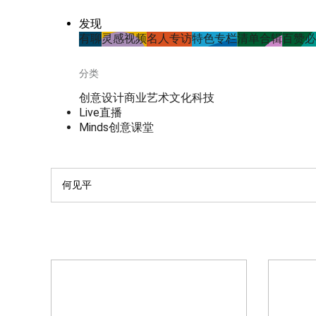
发现
有聊
灵感视频
名人专访
特色专栏
清单合辑
百赞必
分类
创意
设计
商业
艺术
文化
科技
Live直播
Minds创意课堂