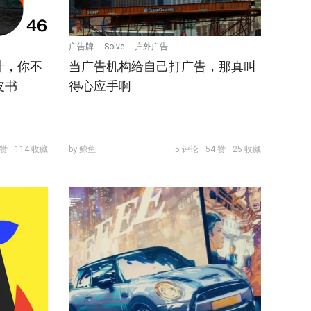
广告牌
Solve
户外广告
计，你不
当广告机构给自己打广告，那真叫
皮书
得心应手啊
 赞
114 收藏
by 鲸鱼
5 评论
54 赞
25 收藏