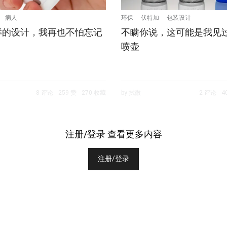
病人
环保
伏特加
包装设计
样的设计，我再也不怕忘记
不瞒你说，这可能是我见
喷壶
8 评论
259 赞
270 收藏
by 拭微
2 评论
4
注册/登录 查看更多内容
注册/登录