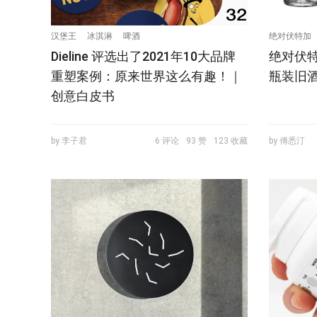
汉堡王
冰淇淋
啤酒
绝对伏特加
Dieline 评选出了2021年10大品牌
绝对伏
重塑案例：原来世界这么有趣！｜
瓶装旧酒
创意白皮书
by 李子君
6 评论
93 赞
123 收藏
by 傅悉汀