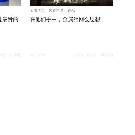
金属丝网
装置艺术
作品
过最贵的
在他们手中，金属丝网会思想
by fayeye
0 赞
52 收藏
2 评论
80 赞
108 收藏