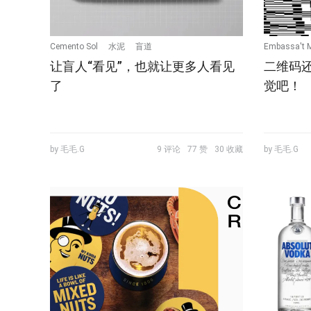
Cemento Sol
水泥
盲道
Embassa't M
让盲人“看见”，也就让更多人看见
二维码
了
觉吧！
by 毛毛.G
9 评论
77 赞
30 收藏
by 毛毛.G