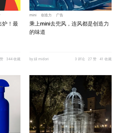
计
mini
创造力
广告
出炉！最
乘上mini去兜风，连风都是创造力
的味道
 赞
344 收藏
by 緑 midori
3 评论
27 赞
41 收藏