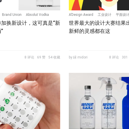
Brand Union
Absolut Vodka
A’Design Award
工业设计
平面设
特加换新设计，这可真是“新
世界最大的设计大赛结果
”
新鲜的灵感都在这
8 评论
69 赞
54 收藏
by 緑 midori
8 评论
301