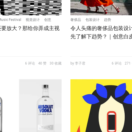
usic Festival
视觉设计
创意
奢侈品
包装设计
趋势
还要放大？那给你弄成主视
令人头痛的奢侈品包装设
先了解下趋势？｜创意白
6 评论
40 赞
30 收藏
by 李子君
6 评论
271