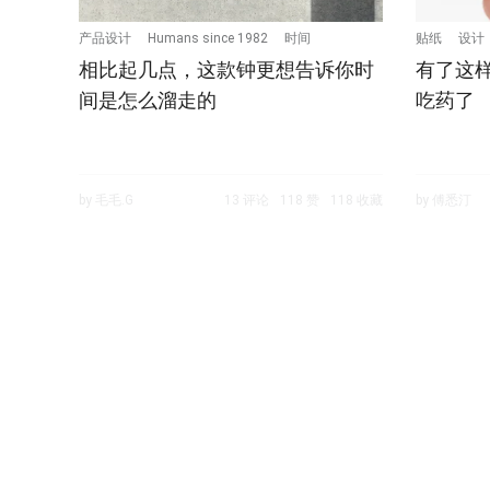
产品设计
Humans since 1982
时间
贴纸
设计
相比起几点，这款钟更想告诉你时
有了这
间是怎么溜走的
吃药了
by 毛毛.G
13 评论
118 赞
118 收藏
by 傅悉汀