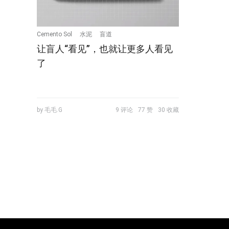
Cemento Sol
水泥
盲道
让盲人“看见”，也就让更多人看见
了
by 毛毛.G
9 评论
77 赞
30 收藏