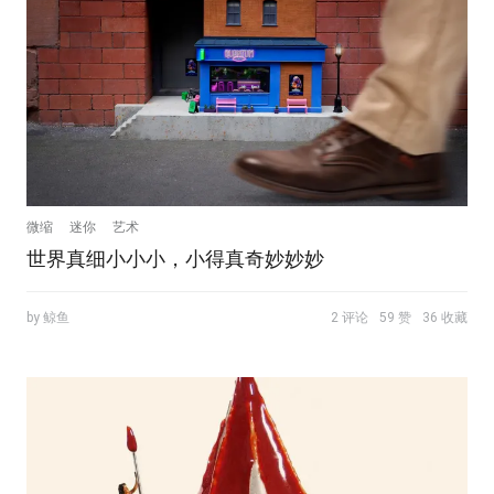
微缩
迷你
艺术
世界真细小小小，小得真奇妙妙妙
by 鲸鱼
2 评论
59 赞
36 收藏