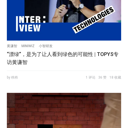
黄谦智
MINIWIZ
小智研发
“漂绿”，是为了让人看到绿色的可能性 | TOPYS专
访黄谦智
by 秩秩
1 评论
36 赞
18 收藏