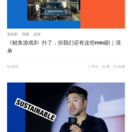
迷你剧
高能
反转
《鱿鱼游戏3》扑了，但我们还有这些mini剧｜清
单
by 秩秩
3 评论
36 赞
23 收藏