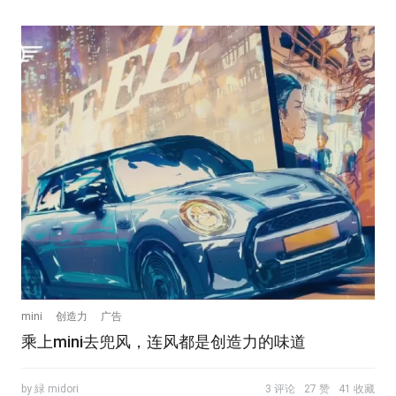
mini
创造力
广告
乘上mini去兜风，连风都是创造力的味道
by 緑 midori
3 评论
27 赞
41 收藏