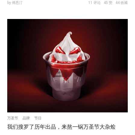
by 傅悉汀
11 评论
45 赞
44 收藏
万圣节
品牌
节日
我们搜罗了历年出品，来熬一锅万圣节大杂烩