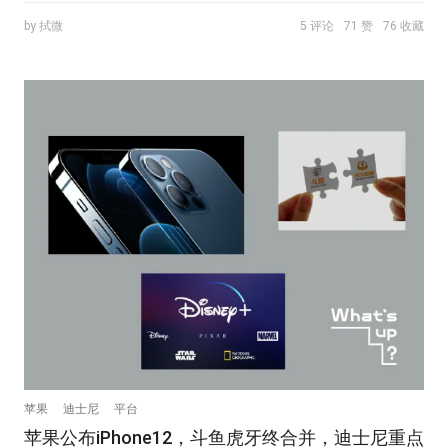
by 拭微
5 评论
71 赞
76 收藏
苹果
迪士尼
平台
苹果公布iPhone12，斗鱼虎牙终合并，迪士尼重点