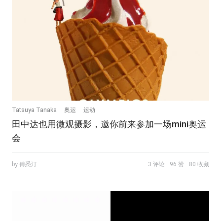
Tatsuya Tanaka
奥运
运动
田中达也用微观摄影，邀你前来参加一场mini奥运
会
by 傅悉汀
3 评论
96 赞
80 收藏