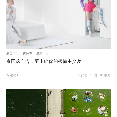
泰国广告
房地产
极简主义
泰国这广告，要击碎你的极简主义梦
by 毛毛.G
8 评论
66 赞
36 收藏