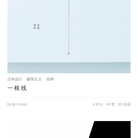
日本设计
极简主义
丝绸
一 根 线
by 緑 midori
4 评论
94 赞
89 收藏