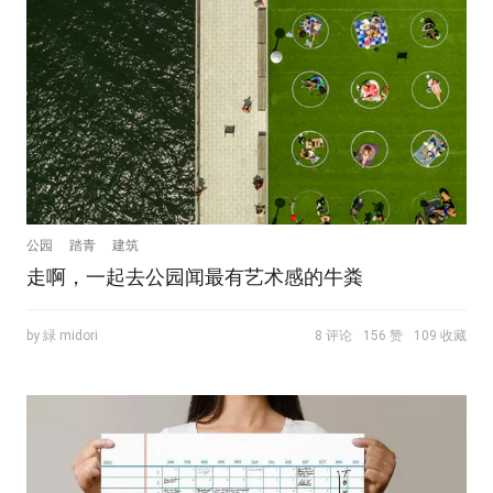
公园
踏青
建筑
走啊，一起去公园闻最有艺术感的牛粪
by 緑 midori
8 评论
156 赞
109 收藏