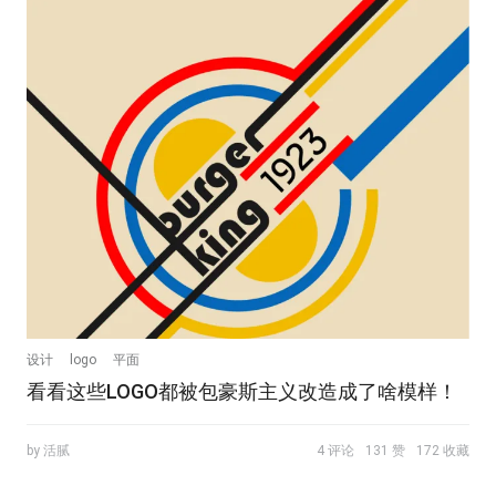
设计
logo
平面
看看这些LOGO都被包豪斯主义改造成了啥模样！
by 活腻
4 评论
131 赞
172 收藏