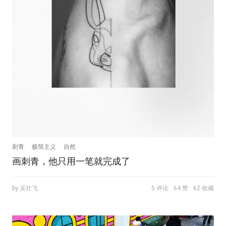
刺青
极简主义
自然
画刺青，他只用一笔就完成了
by 吴壮飞
5 评论
64 赞
62 收藏