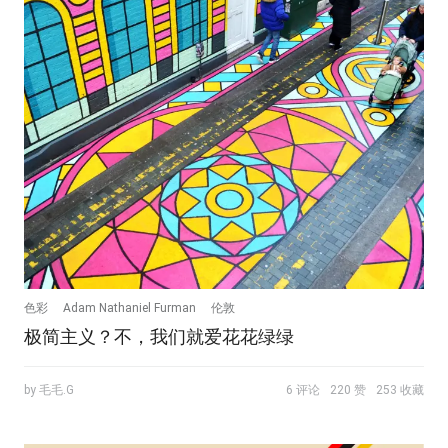
色彩
Adam Nathaniel Furman
伦敦
极简主义？不，我们就爱花花绿绿
by 毛毛.G
6 评论
220 赞
253 收藏