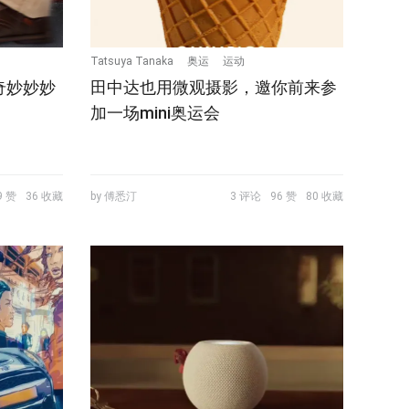
Tatsuya Tanaka
奥运
运动
奇妙妙妙
田中达也用微观摄影，邀你前来参
加一场mini奥运会
9 赞
36 收藏
by 傅悉汀
3 评论
96 赞
80 收藏