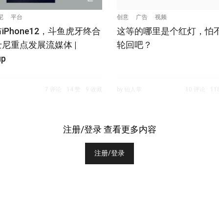
尼
平台
创意
广告
视频
iPhone12，斗鱼虎牙终合
这等的哪里是个红灯，怕
尼重点发展流媒体 |
轮回吧？
up
7 评论
14 赞
9 收藏
by 仙人掌
10 评论
11
注册/登录 查看更多内容
注册/登录