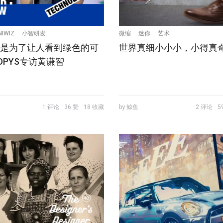
NIWIZ
小智研发
微缩
迷你
艺术
，是为了让人看到绿色的可
世界真细小小小，小得真
TOPYS专访黄谦智
1 评论
36 赞
18 收藏
by 鲸鱼
2 评论
5