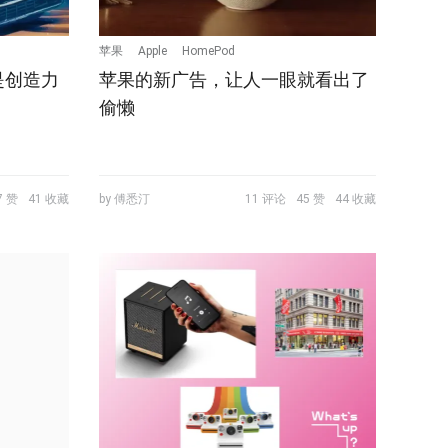
苹果
Apple
HomePod
是创造力
苹果的新广告，让人一眼就看出了
偷懒
7 赞
41 收藏
by 傅悉汀
11 评论
45 赞
44 收藏