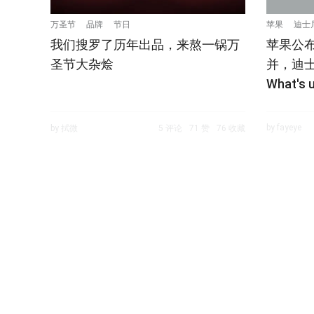
万圣节
品牌
节日
苹果
迪士
我们搜罗了历年出品，来熬一锅万
苹果公布
圣节大杂烩
并，迪士
What's 
by fayeye
by 拭微
5 评论
71 赞
76 收藏