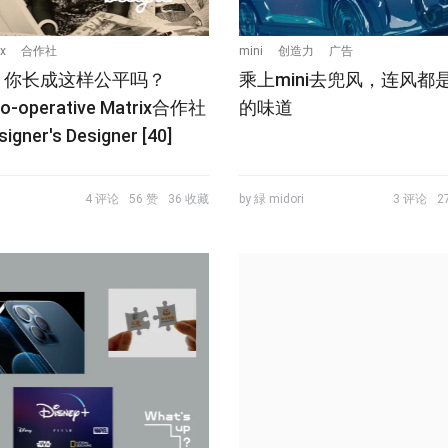
x
合作社
mini
创造力
广告
，你长成这样公平吗？
乘上mini去兜风，连风都
Co-operative Matrix合作社
的味道
signer's Designer [40]
4 评论
56 赞
36 收藏
by 緑 midori
3 评论
2