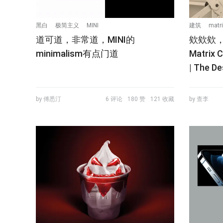
黑白
极简主义
MINI
建筑
matri
道可道，非常道，MINI的
欸欸欸
minimalism有点门道
Matrix 
| The De
by 傅悉汀
6 评论
180 赞
121 收藏
by 查李