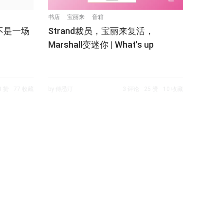
书店
宝丽来
音箱
不是一场
Strand裁员，宝丽来复活，
Marshall变迷你 | What's up
8 赞
77 收藏
by 傅悉汀
3 评论
25 赞
10 收藏