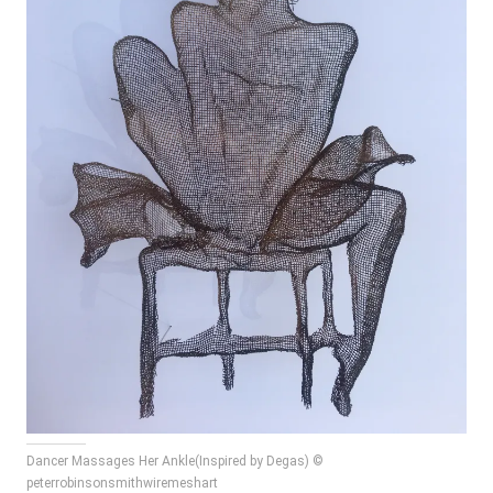
Dancer Massages Her Ankle(Inspired by Degas) ©
peterrobinsonsmithwiremeshart