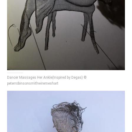
Dancer Massages Her Ankle(Inspired by Degas) ©
peterrobinsonsmithwiremeshart