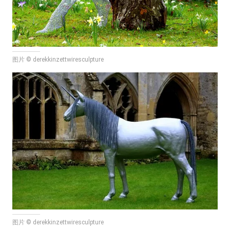
图片 © derekkinzettwiresculpture
图片 © derekkinzettwiresculpture