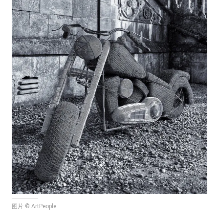
图片 © ArtPeople