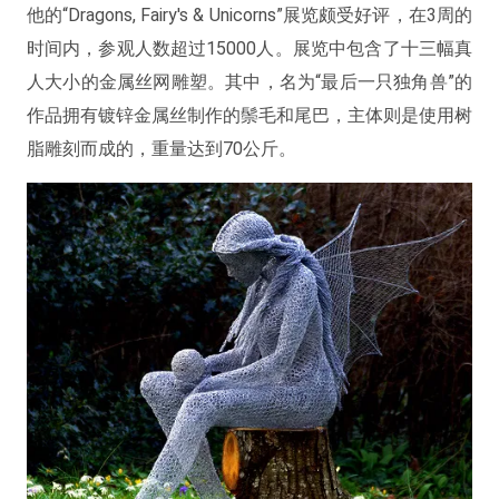
他的“Dragons, Fairy's & Unicorns”展览颇受好评，在3周的
时间内，参观人数超过15000人。展览中包含了十三幅真
人大小的金属丝网雕塑。其中，名为“最后一只独角兽”的
作品拥有镀锌金属丝制作的鬃毛和尾巴，主体则是使用树
脂雕刻而成的，重量达到70公斤。