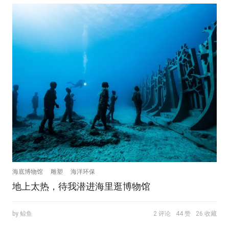
海底博物馆
雕塑
海洋环保
地上太热，待我潜进海里逛博物馆
by 鲸鱼
2 评论
44 赞
26 收藏