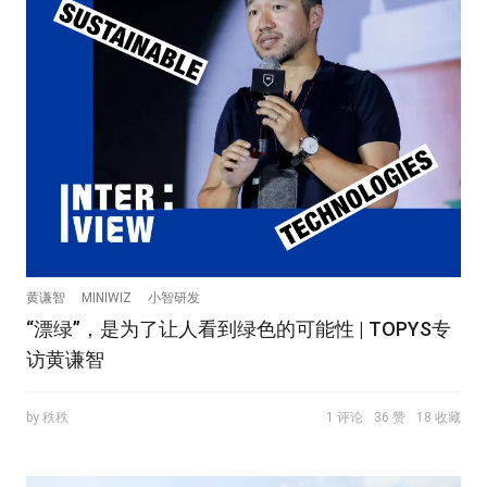
黄谦智
MINIWIZ
小智研发
“漂绿”，是为了让人看到绿色的可能性 | TOPYS专
访黄谦智
by 秩秩
1 评论
36 赞
18 收藏