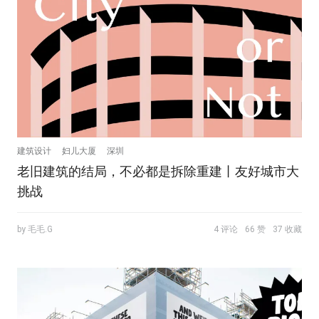
建筑设计
妇儿大厦
深圳
老旧建筑的结局，不必都是拆除重建丨友好城市大
挑战
by 毛毛.G
4 评论
66 赞
37 收藏