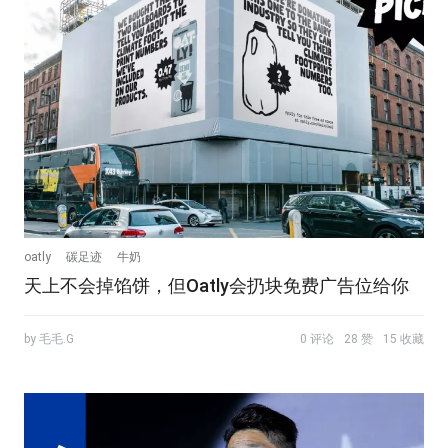
oatly
碳足迹
牛奶
天上不会掉馅饼，但Oatly会扔块免费广告位给你
by 毛毛.G
0 评论
28 赞
15 收藏