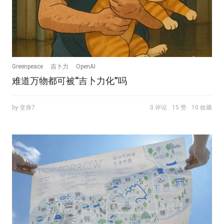
Greenpeace
吉卜力
OpenAI
难道万物都可被“吉卜力化”吗
by 变身7
0 评论
15 赞
10 收藏