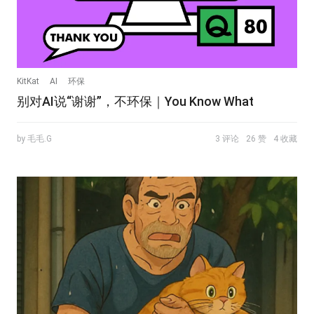
KitKat
AI
环保
别对AI说“谢谢”，不环保｜You Know What
by 毛毛.G
3 评论
26 赞
4 收藏