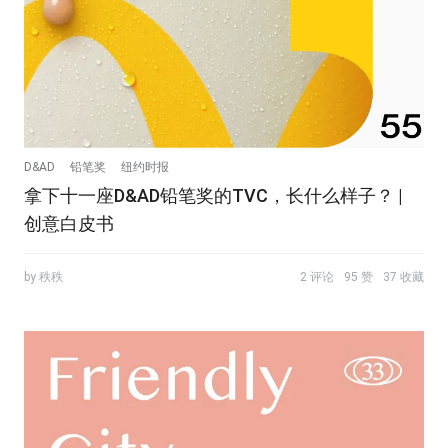
D&AD
铅笔奖
纽约时报
拿下十一座D&AD铅笔奖的TVC，长什么样子？ |
创意白皮书
by 秩秩
2 评论
95 赞
37 收藏