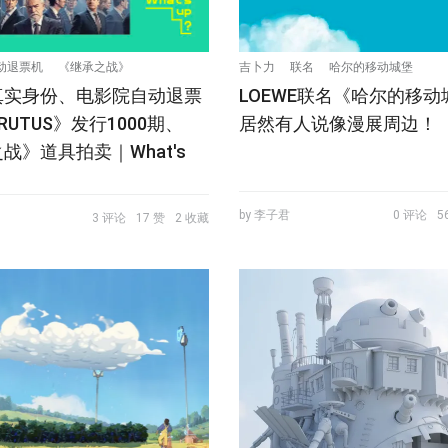
动退票机
《继承之战》
吉卜力
联名
哈尔的移动城堡
真实身份、电影院自动退票
LOEWE联名《哈尔的移
RUTUS》发行1000期、
居然有人说像漫展周边！
战》道具拍卖｜What's
by 李子君
0 评论
5
3 评论
17 赞
2 收藏