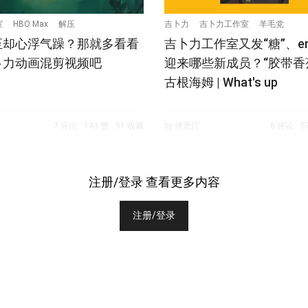
室
HBO Max
解压
吉卜力
吉卜力工作室
羊毛党
至却心浮气躁？那就多看看
吉卜力工作室又发“糖”、em
卜力动画混剪视频吧
迎来哪些新成员？“胶带香
古根海姆 | What's up
7 评论
143 赞
91 收藏
by 傅悉汀
6 评论
5
注册/登录 查看更多内容
注册/登录