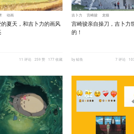
术
动画
吉卜力
宫崎骏
龙猫
爱的夏天，和吉卜力的画风
宫崎骏亲自操刀，吉卜力
亮
的！
11 评论
259 赞
177 收藏
by 鲸鱼
7 评论
10