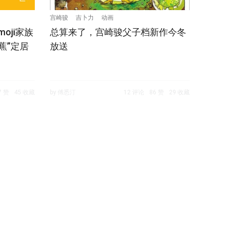
宫崎骏
吉卜力
动画
oji家族
总算来了，宫崎骏父子档新作今冬
蕉”定居
放送
7 赞
45 收藏
by 傅悉汀
12 评论
86 赞
29 收藏