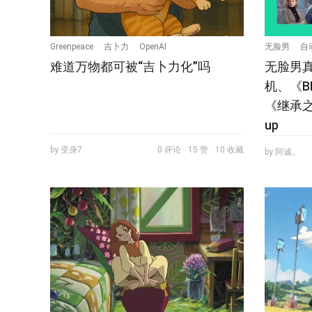
Greenpeace
吉卜力
OpenAI
无脸男
自
难道万物都可被“吉卜力化”吗
无脸男
机、《B
《继承之
up
by 变身7
0 评论
15 赞
10 收藏
by 阿诚。