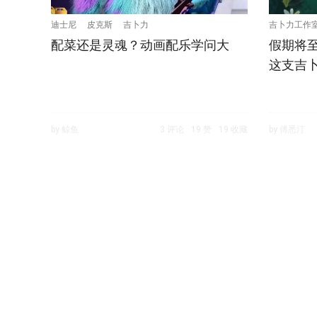
迪士尼
皮克斯
吉卜力
吉卜力工作
配菜还是灵魂？动画配乐学问大
假期将
这支吉
by 鲸鱼
3 评论
19 赞
19 收藏
by 傅悉汀