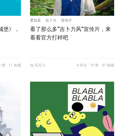
爱知县
吉卜力
宣传片
动城堡》，
看了那么多“吉卜力风”宣传片，来
看看官方打样吧
6 赞
11 收藏
by 毛毛.G
4 评论
76 赞
47 收藏