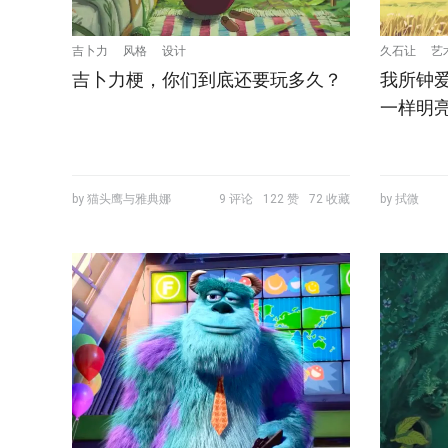
吉卜力
风格
设计
久石让
艺
吉卜力梗，你们到底还要玩多久？
我所钟
一样明
by 猫头鹰与雅典娜
9 评论
122 赞
72 收藏
by 拭微