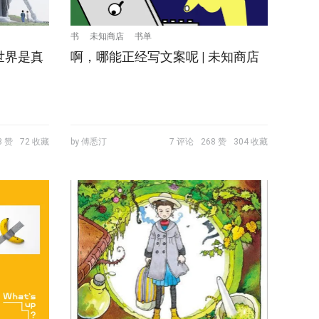
书
未知商店
书单
世界是真
啊，哪能正经写文案呢 | 未知商店
3 赞
72 收藏
by 傅悉汀
7 评论
268 赞
304 收藏