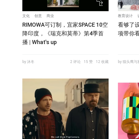
文化
创意
商业
教育设计
RIMOWA可订制，宜家SPACE 10空
看够了设
降印度，《瑞克和莫蒂》第4季首
项带你看
播 | What's up
by 沐冬
2 评论
15 赞
12 收藏
by 猫头鹰