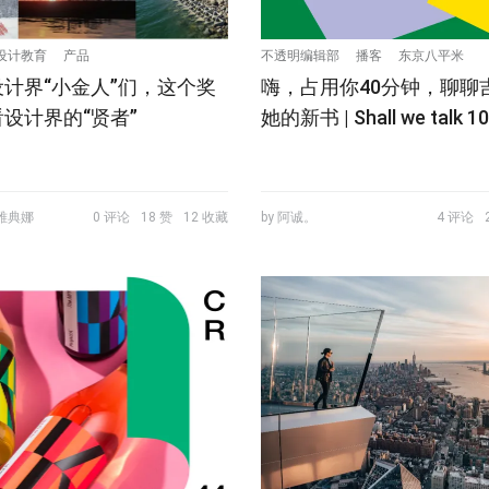
设计教育
产品
不透明编辑部
播客
东京八平米
计界“小金人”们，这个奖
嗨，占用你40分钟，聊聊
设计界的“贤者”
她的新书 | Shall we talk 10
与雅典娜
0 评论
18 赞
12 收藏
by 阿诚。
4 评论