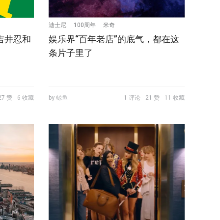
迪士尼
100周年
米奇
吉井忍和
娱乐界“百年老店”的底气，都在这
条片子里了
27 赞
6 收藏
by 鲸鱼
1 评论
21 赞
11 收藏