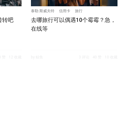
泰勒·斯威夫特
信用卡
旅行
转转吧
去哪旅行可以偶遇10个霉霉？急，
在线等
8 赞
12 收藏
by 鲸鱼
3 评论
40 赞
10 收藏