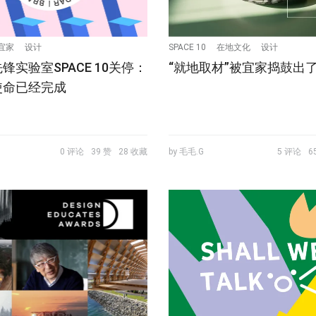
宜家
设计
SPACE 10
在地文化
设计
锋实验室SPACE 10关停：
“就地取材”被宜家捣鼓出
使命已经完成
0 评论
39 赞
28 收藏
by 毛毛.G
5 评论
6