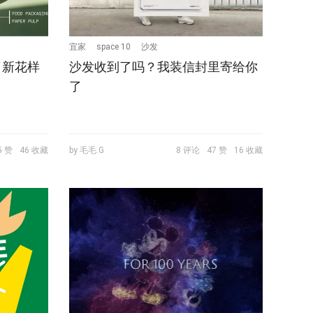
宜家
space 10
沙发
了新花样
沙发收到了吗？我装信封里寄给你
了
5 赞
46 收藏
by 毛毛.G
8 评论
47 赞
16 收藏