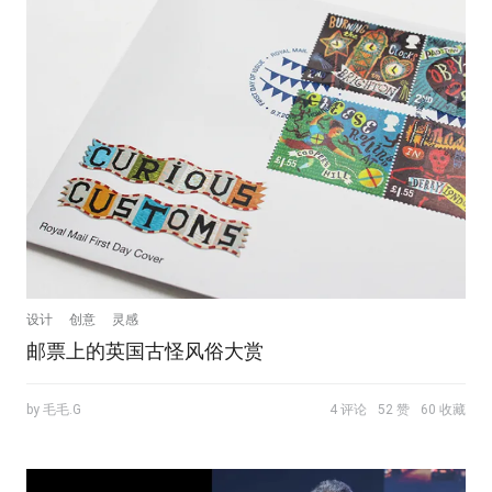
设计
创意
灵感
邮票上的英国古怪风俗大赏
by 毛毛.G
4 评论
52 赞
60 收藏