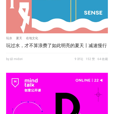
玩水
夏天
在地文化
玩过水，才不算浪费了如此明亮的夏天丨减速慢行
by 緑 midori
9 评论
152 赞
64 收藏