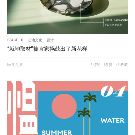
SPACE 10
在地文化
设计
“就地取材”被宜家捣鼓出了新花样
by 毛毛.G
5 评论
65 赞
46 收藏