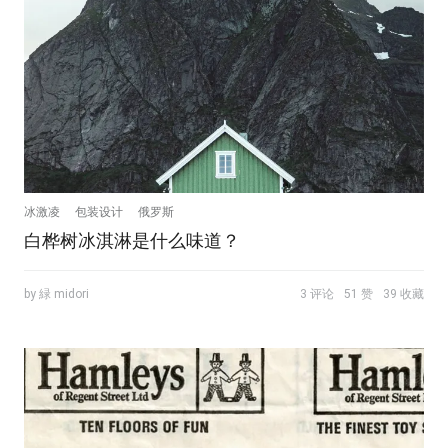
冰激凌
包装设计
俄罗斯
白桦树冰淇淋是什么味道？
by 緑 midori
3 评论
51 赞
39 收藏