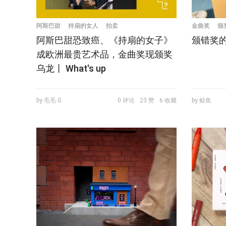
阿斯巴甜
持扇的女人
拍卖
金曲奖
颁
阿斯巴甜恐致癌、《持扇的女子》
颁错奖
成欧洲最贵艺术品，金曲奖现颁奖
乌龙丨 What's up
by 毛毛.G
0 评论
23 赞
6 收藏
by 鲸鱼