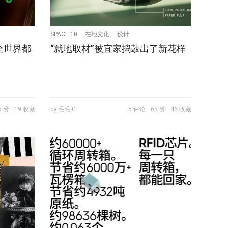
SPACE 10
在地文化
设计
全世界都
“就地取材”被宜家捣鼓出了新花样
5 赞
19 收藏
by 毛毛.G
5 评论
65 赞
46 收藏