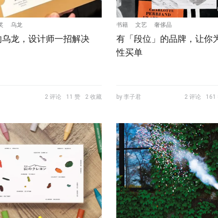
奖
乌龙
书籍
文艺
奢侈品
的乌龙，设计师一招解决
有「段位」的品牌，让你
性买单
2 评论
11 赞
2 收藏
by 李子君
2 评论
161