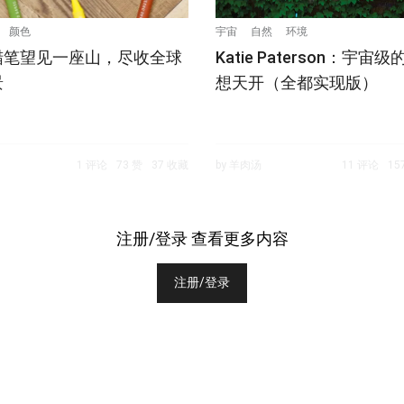
颜色
宇宙
自然
环境
蜡笔望见一座山，尽收全球
Katie Paterson：宇宙
景
想天开（全都实现版）
1 评论
73 赞
37 收藏
by 羊肉汤
11 评论
15
注册/登录 查看更多内容
注册/登录