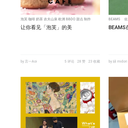
泡芙 咖啡 奶茶 农夫山泉 欧洲 BBDO 甜点 制作
BEAMS
佐
让你看见「泡芙」的美
BEAM
by 言一Aoi
5 评论
28 赞
23 收藏
by 緑 midori