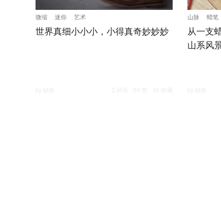
微缩
迷你
艺术
山脉
蜡笔
世界真细小小小，小得真奇妙妙妙
从一支
山系风
by 鲸鱼
2 评论
59 赞
36 收藏
by 鲸鱼