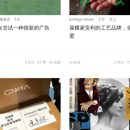
藤雅彦
5月
Bottega Veneta
工艺
匠人
S在尝试一种很新的广告
葆蝶家安利的工艺品牌，
爱
3 评论
83 赞
43 收藏
by 鲸鱼
0 评论
1