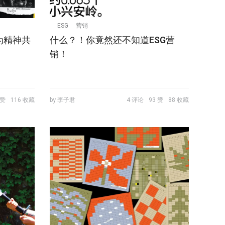
ESG
营销
为精神共
什么？！你竟然还不知道ESG营
销！
 赞
116 收藏
by 李子君
4 评论
93 赞
88 收藏