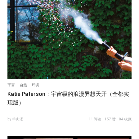
宇宙
自然
环境
Katie Paterson：宇宙级的浪漫异想天开（全都实
现版）
by 羊肉汤
11 评论
157 赞
84 收藏