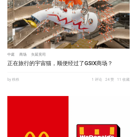
中庭
商场
矢延宪司
正在旅行的宇宙猫，顺便经过了GSIX商场？
by 秩秩
1 评论
24 赞
11 收藏