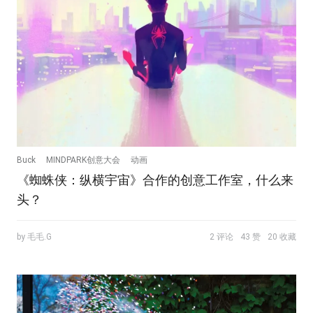
Buck
MINDPARK创意大会
动画
《蜘蛛侠：纵横宇宙》合作的创意工作室，什么来
头？
by 毛毛.G
2 评论
43 赞
20 收藏