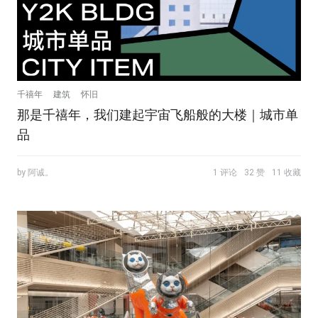
千禧年
建筑
怀旧
那是千禧年，我们建起宇宙飞船般的大楼｜城市单
品
by 阿诚。
1 评论
32 赞
11 收藏