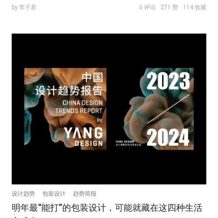
by 李子君
6 评论
271 赞
114 收藏
设计趋势
包装设计
趋势简报
明年最“能打”的包装设计，可能就藏在这四种生活