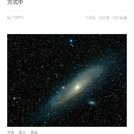
方式中
by TOPYS.
7 评论
202 赞
100 收藏
宇宙
星云
霍金