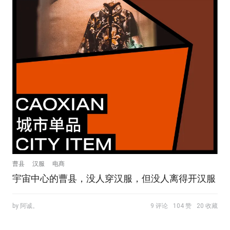
曹县
汉服
电商
宇宙中心的曹县，没人穿汉服，但没人离得开汉服
by 阿诚。
9 评论
104 赞
20 收藏