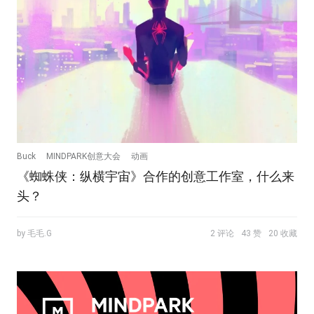
Buck
MINDPARK创意大会
动画
《蜘蛛侠：纵横宇宙》合作的创意工作室，什么来
头？
by 毛毛.G
2 评论
43 赞
20 收藏