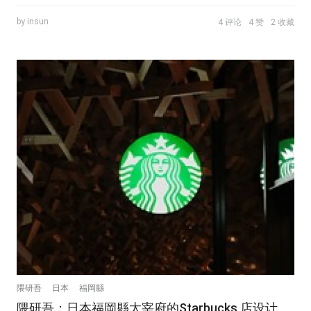
by insun
4 评论
4 赞
2 收藏
隈研吾
日本
福岡縣
隈研吾：日本福岡縣太宰府的Starbucks 店设计