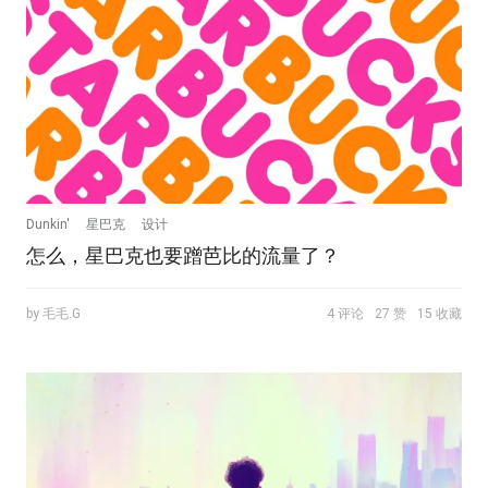
Dunkin'
星巴克
设计
怎么，星巴克也要蹭芭比的流量了？
by 毛毛.G
4 评论
27 赞
15 收藏