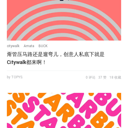
citywalk
Amata
BUCK
甭管压马路还是遛弯儿，创意人私底下就是
Citywalk都来啊！
by TOPYS.
0 评论
37 赞
18 收藏