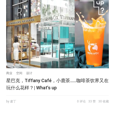
商业
空间
设计
星巴克，Tiffany Café，小鹿茶……咖啡茶饮界又在
玩什么花样？| What's up
by 盧丁
0 评论
33 赞
30 收藏