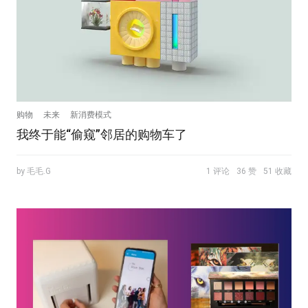
购物
未来
新消费模式
我终于能“偷窥”邻居的购物车了
by 毛毛.G
1 评论
36 赞
51 收藏