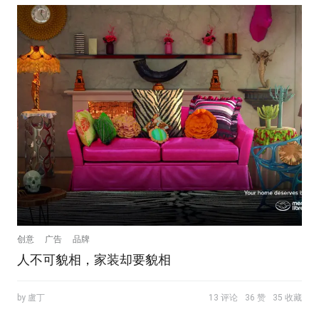
创意
广告
品牌
人不可貌相，家装却要貌相
by 盧丁
13 评论
36 赞
35 收藏