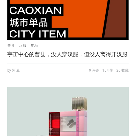
曹县
汉服
电商
宇宙中心的曹县，没人穿汉服，但没人离得开汉服
by 阿诚。
9 评论
104 赞
20 收藏