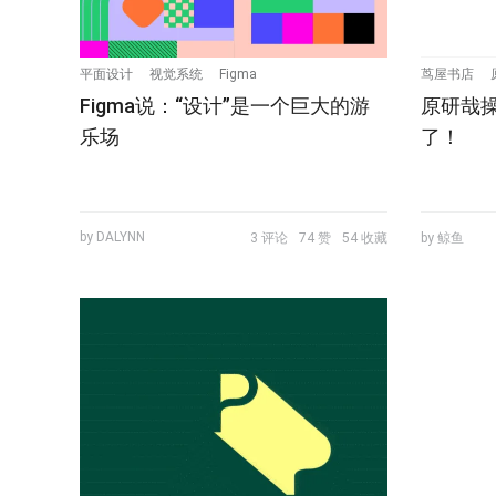
平面设计
视觉系统
Figma
茑屋书店
Figma说：“设计”是一个巨大的游
原研哉操
乐场
了！
by DALYNN
3 评论
74 赞
54 收藏
by 鲸鱼