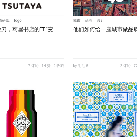
原研哉
logo
城市
品牌
设计
刀，茑屋书店的“T”变
他们如何给一座城市做品
7 评论
14 赞
9 收藏
by 毛毛.G
2 评论
7