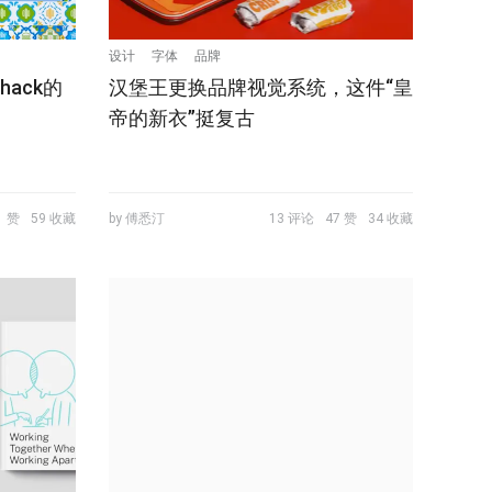
设计
字体
品牌
hack的
汉堡王更换品牌视觉系统，这件“皇
帝的新衣”挺复古
1 赞
59 收藏
by 傅悉汀
13 评论
47 赞
34 收藏