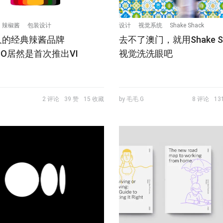
辣椒酱
包装设计
设计
视觉系统
Shake Shack
久的经典辣酱品牌
去不了澳门，就用Shake S
SCO居然是首次推出VI
视觉洗洗眼吧
2 评论
39 赞
15 收藏
by 毛毛.G
8 评论
13