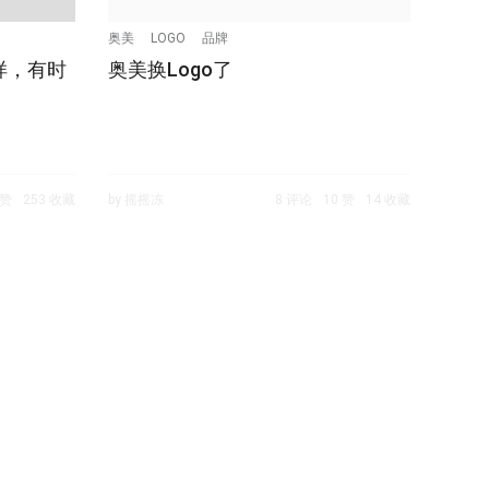
奥美
LOGO
品牌
样，有时
奥美换Logo了
 赞
253 收藏
by 摇摇冻
8 评论
10 赞
14 收藏