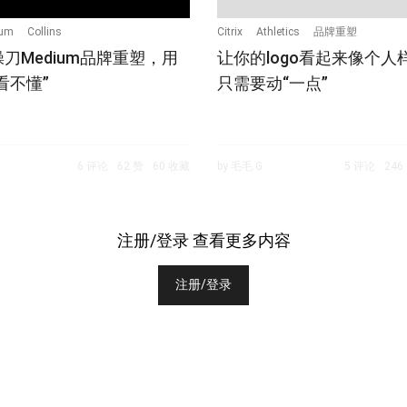
um
Collins
Citrix
Athletics
品牌重塑
ns操刀Medium品牌重塑，用
让你的logo看起来像个人
看不懂”
只需要动“一点”
6 评论
62 赞
60 收藏
by 毛毛.G
5 评论
246
注册/登录 查看更多内容
注册/登录