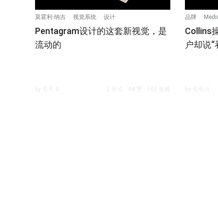
莫霍利·纳吉
视觉系统
设计
品牌
Medi
Pentagram设计的这套新视觉，是
Colli
流动的
户却说“
by 毛毛.G
2 评论
94 赞
102 收藏
by 毛毛.G