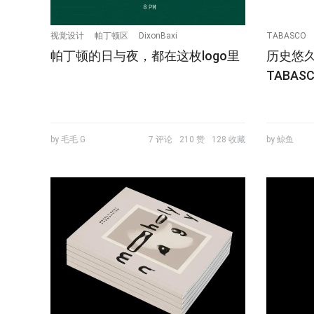
视觉设计
帕丁顿区
DixonBaxi
TABASCO
帕丁顿的日与夜，都在这枚logo里
历史悠
TABA
by 毛毛.G
7 评论
210 赞
128 收藏
by 鲸鱼