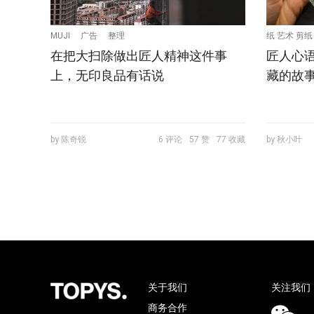
MUJI
广告
整理
纸 艺术 剪纸 M
在把大扫除做出匠人精神这件事
匠人心
上，无印良品有话说
藏的故
by 陈奇锐
6 评论
57 赞
77 收藏
by 秋小叶
关于我们
关注我们
商务合作