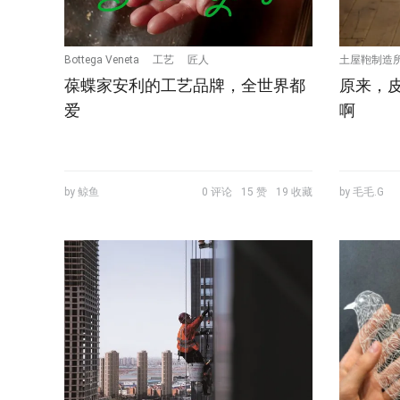
Bottega Veneta
工艺
匠人
土屋鞄制造
葆蝶家安利的工艺品牌，全世界都
原来，
爱
啊
by 鲸鱼
0 评论
15 赞
19 收藏
by 毛毛.G