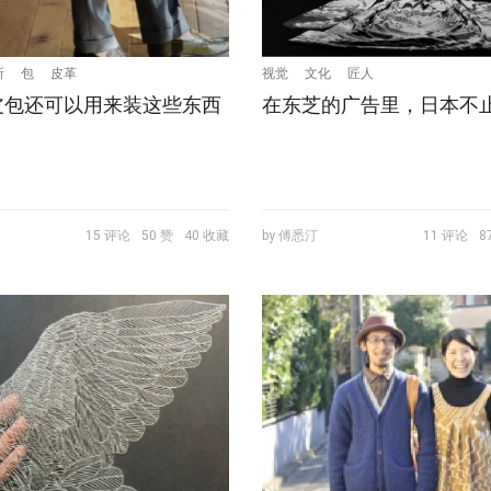
所
包
皮革
视觉
文化
匠人
皮包还可以用来装这些东西
在东芝的广告里，日本不
15 评论
50 赞
40 收藏
by 傅悉汀
11 评论
8