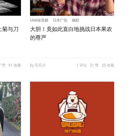
UHA味觉糖
日本广告
幽默
止菊与刀
大胆！竟如此直白地挑战日本果农
的尊严
7 赞
61 收藏
by 毛毛.G
1 评论
21 赞
25 收藏