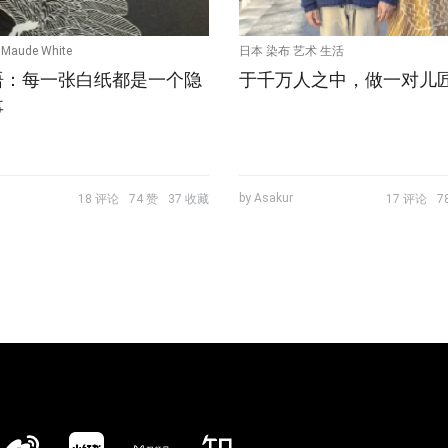
aude White
日本 染布 艺术 生活
语：每一张白纸都是一个隐
于千万人之中，做一对儿
事
by Asakur
18 评论
74 赞
37 收藏
17 评论
7