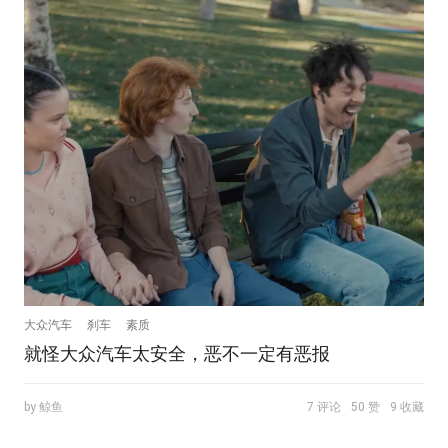
大众汽车
刹车
素质
就怪大众汽车太安全，恶不一定有恶报
by 鲸鱼
7 评论
50 赞
9 收藏