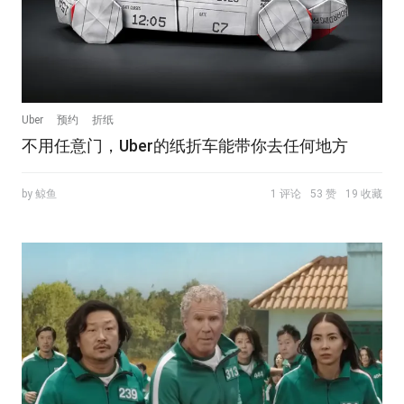
Uber
预约
折纸
不用任意门，Uber的纸折车能带你去任何地方
by 鲸鱼
1 评论
53 赞
19 收藏