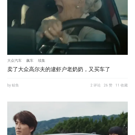
大众汽车
飙车
续集
卖了大众高尔夫的逮虾户老奶奶，又买车了
by 鲸鱼
2 评论
26 赞
11 收藏