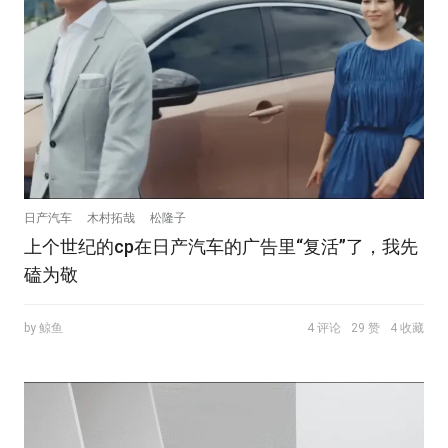
日产汽车
木村拓哉
松隆子
上个世纪的cp在日产汽车的广告里“复活”了，我先
磕为敬
by 鲸鱼
4 评论
29 赞
4 收藏