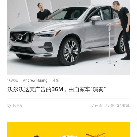
沃尔沃
Andrew Huang
音乐
沃尔沃这支广告的BGM，由自家车“演奏”
by 毛毛.G
7 评论
75 赞
24 收藏