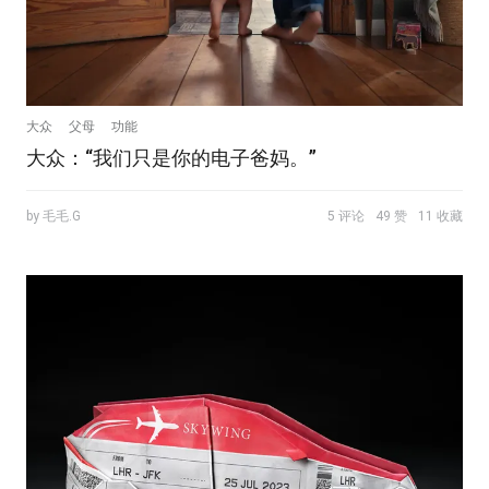
大众
父母
功能
大众：“我们只是你的电子爸妈。”
by 毛毛.G
5 评论
49 赞
11 收藏