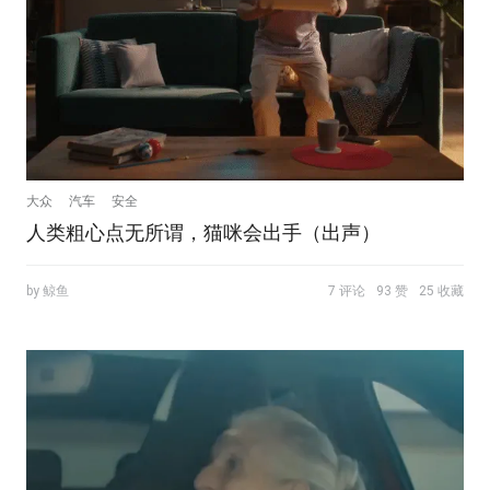
大众
汽车
安全
人类粗心点无所谓，猫咪会出手（出声）
by 鲸鱼
7 评论
93 赞
25 收藏