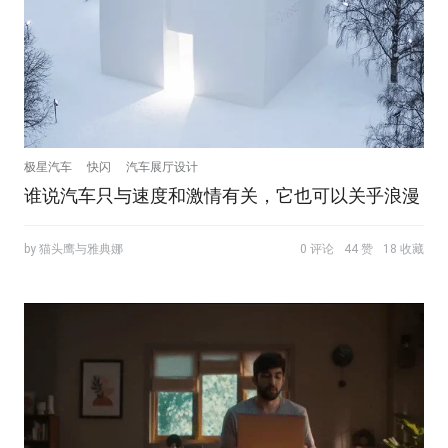
极星汽车
快闪
汽车展厅设计
谁说汽车只与速度和激情有关，它也可以关乎浪漫
by 猫头鹰与雅典娜
0 评论
44 赞
18 收藏