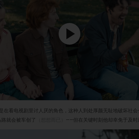
像是在看电视剧里讨人厌的角色，这种人到处厚颜无耻地破坏社
马路就会被车创了
（想想而已）
——但在关键时刻他却幸免于及时