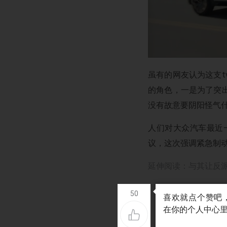
虽有的网友认为这支t
的角色，一是为了突
没有故意要阴阳怪气
人们对大众汽车最近
议，这次强调紧急制
延伸阅读：
与其让反
50