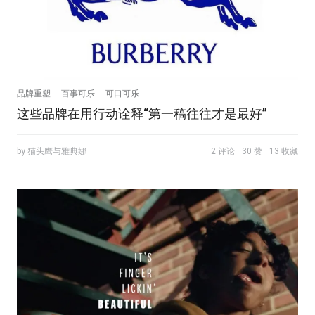
品牌重塑
百事可乐
可口可乐
这些品牌在用行动诠释“第一稿往往才是最好”
by 猫头鹰与雅典娜
2 评论
30 赞
13 收藏