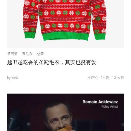
圣诞节
丑毛衣
慈善
越丑越吃香的圣诞毛衣，其实也挺有爱
by 鲸鱼
4 评论
24 赞
13 收藏