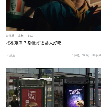
肯德基
吃相
美味
吃相难看？都怪肯德基太好吃
by 鲸鱼
6 评论
39 赞
18 收藏