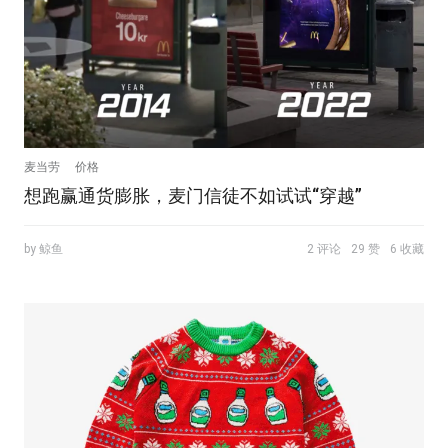
麦当劳
价格
想跑赢通货膨胀，麦门信徒不如试试“穿越”
by 鲸鱼
2 评论
29 赞
6 收藏