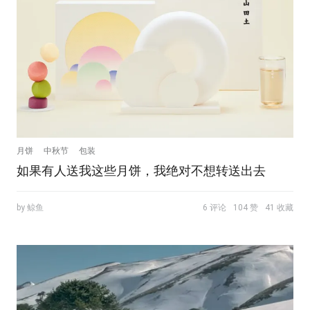
月饼
中秋节
包装
如果有人送我这些月饼，我绝对不想转送出去
by 鲸鱼
6 评论
104 赞
41 收藏