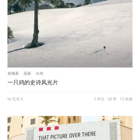
肯德基
圣诞
火鸡
一只鸡的史诗风光片
by 毛毛.G
3 评论
28 赞
13 收藏