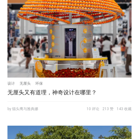
设计
无厘头
环保
无厘头又有道理，神奇设计在哪里？
by 猫头鹰与雅典娜
10 评论
213 赞
143 收藏