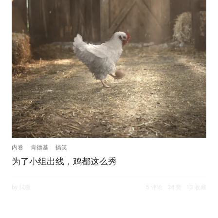
内卷
肯德基
搞笑
为了小组出线，鸡都这么秀
by 拭微
5 评论
34 赞
13 收藏