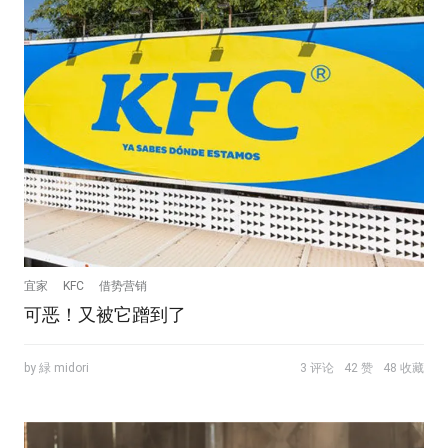
宜家
KFC
借势营销
可恶！又被它蹭到了
by 緑 midori
3 评论
42 赞
48 收藏