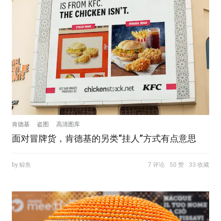
肯德基
盗图
高清图库
面对冒牌货，肯德基的另类“挂人”方式有点意思
by 鲸鱼
7 评论
50 赞
33 收藏