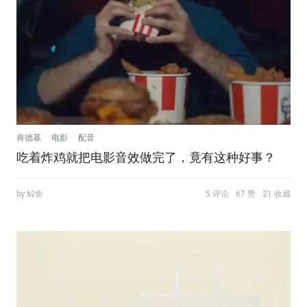
肯德基
电影
配音
吃着炸鸡就把电影音效做完了，竟有这种好事？
by 鲸鱼
5 评论
67 赞
21 收藏