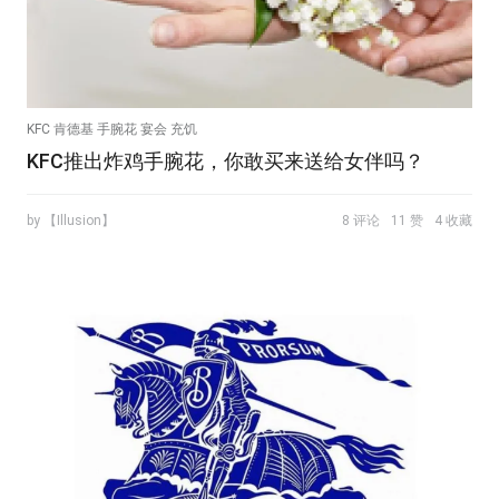
KFC 肯德基 手腕花 宴会 充饥
KFC推出炸鸡手腕花，你敢买来送给女伴吗？
by 【Illusion】
8 评论
11 赞
4 收藏