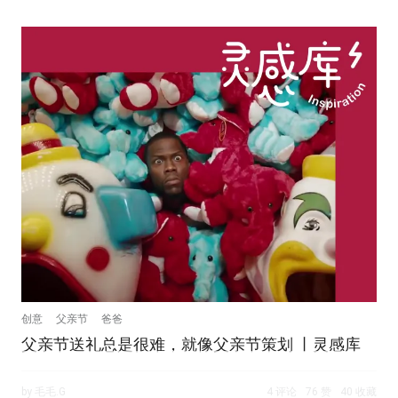
创意
父亲节
爸爸
父亲节送礼总是很难，就像父亲节策划 丨灵感库
by 毛毛.G
4 评论
76 赞
40 收藏