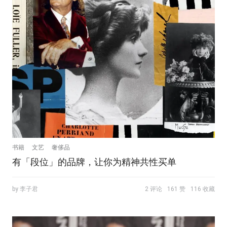
书籍
文艺
奢侈品
有「段位」的品牌，让你为精神共性买单
by 李子君
2 评论
161 赞
116 收藏