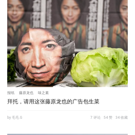
报纸
藤原龙也
味之素
拜托，请用这张藤原龙也的广告包生菜
by 毛毛.G
7 评论
54 赞
34 收藏