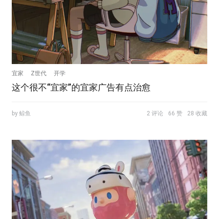
宜家
Z世代
开学
这个很不“宜家”的宜家广告有点治愈
by 鲸鱼
2 评论
66 赞
28 收藏