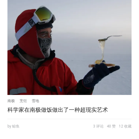
南极
烹饪
雪地
科学家在南极做饭做出了一种超现实艺术
by 鲸鱼
3 评论
40 赞
12 收藏