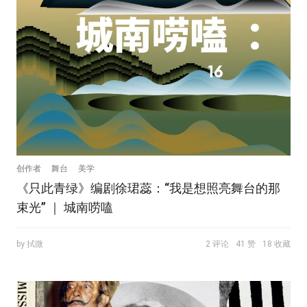
创作者
舞台
美学
《只此青绿》编剧徐珺蕊：“我是想照亮舞台的那
束光” ｜ 城南唠嗑
by 拭微
2 评论
41 赞
18 收藏