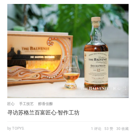
匠心
手工技艺
醇香佳酿
寻访苏格兰百富匠心·智作工坊
by TOPYS.
1 评论
53 赞
30 收藏