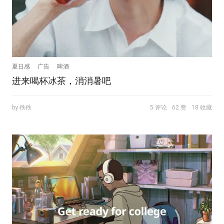
夏日感
广告
啤酒
进来喝杯冰茶，消消暑吧
by 秩秩
5 评论
62 赞
18 收藏