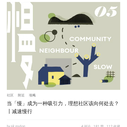
社区
附近
项飚
当「慢」成为一种吸引力，理想社区该向何处去？
丨减速慢行
by 緑 midori
4 评论
181 赞
112 收藏