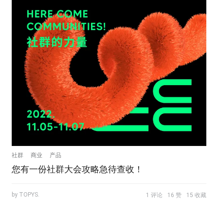
社群
商业
产品
您有一份社群大会攻略急待查收！
by TOPYS.
1 评论
16 赞
15 收藏