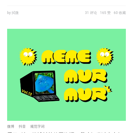
by 拭微
31 评论
165 赞
60 收藏
微博
抖音
规范字词