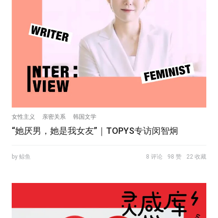
女性主义
亲密关系
韩国文学
“她厌男，她是我女友”｜TOPYS专访闵智炯
by 鲸鱼
8 评论
98 赞
22 收藏