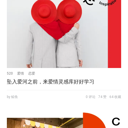
520
爱情
恋爱
坠入爱河之前，来爱情灵感库好好学习
by 鲸鱼
0 评论
74 赞
64 收藏