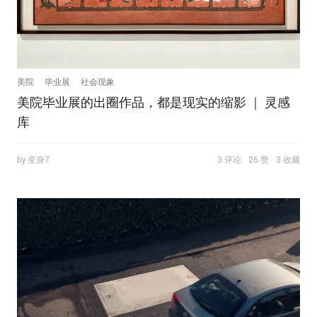
美院
毕业展
社会现象
美院毕业展的出圈作品，都是现实的缩影 ｜ 灵感
库
by 变身7
3 评论
26 赞
3 收藏