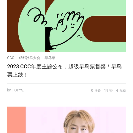
CCC
成都社群大会
早鸟票
2023 CCC年度主题公布，超级早鸟票售罄！早鸟
票上线！
by TOPYS.
0 评论
19 赞
4 收藏