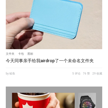
文件夹
卡包
图标
今天同事亲手给我airdrop了一个未命名文件夹
by 鲸鱼
5 评论
76 赞
29 收藏