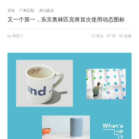
文化
广村正彰
井口皓太
又一个第一，东京奥林匹克将首次使用动态图标
by 傅悉汀
12 评论
87 赞
92 收藏