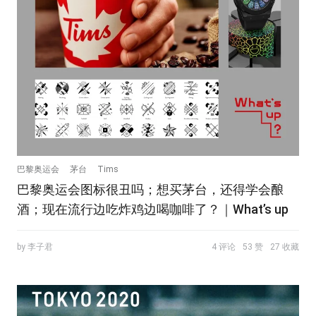
巴黎奥运会
茅台
Tims
巴黎奥运会图标很丑吗；想买茅台，还得学会酿
酒；现在流行边吃炸鸡边喝咖啡了？｜What’s up
by 李子君
4 评论
53 赞
27 收藏