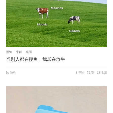
摸鱼
牛群
桌面
当别人都在摸鱼，我却在放牛
by 鲸鱼
8 评论
72 赞
23 收藏