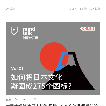
by 拭微
0 评论
53 赞
120 收藏
直播
MindTalk
日本