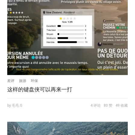
差评
旅游
环保
这样的键盘侠可以再来一打
by 毛毛.G
4 评论
80 赞
49 收藏