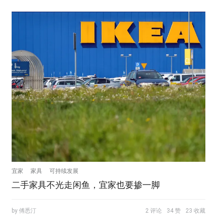
宜家
家具
可持续发展
二手家具不光走闲鱼，宜家也要掺一脚
by 傅悉汀
2 评论
34 赞
23 收藏