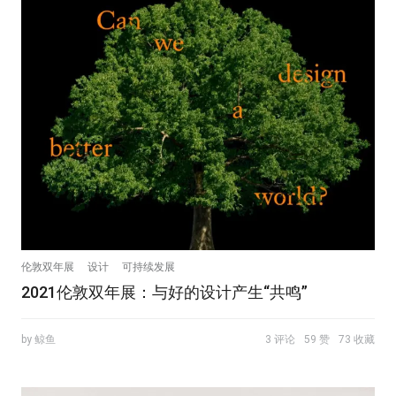
伦敦双年展
设计
可持续发展
2021伦敦双年展：与好的设计产生“共鸣”
by 鲸鱼
3 评论
59 赞
73 收藏