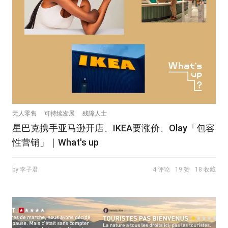
无人零售
可持续发展
残障人士
星巴克携手亚马逊开店、IKEA要涨价、Olay「包容
性营销」｜What's up
by 李子君
4 评论
19 赞
18 收藏