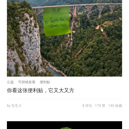
公益
可持续发展
便利贴
你看这张便利贴，它又大又方
by 毛毛.G
8 评论
178 赞
143 收藏