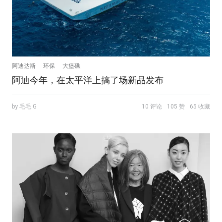
阿迪达斯
环保
大堡礁
阿迪今年，在太平洋上搞了场新品发布
by 毛毛.G
10 评论
105 赞
65 收藏