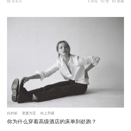
by 毛毛.G
5 评论
92 赞
82 收藏
白衬衫
变废为宝
向上升级
你为什么穿着高级酒店的床单到处跑？