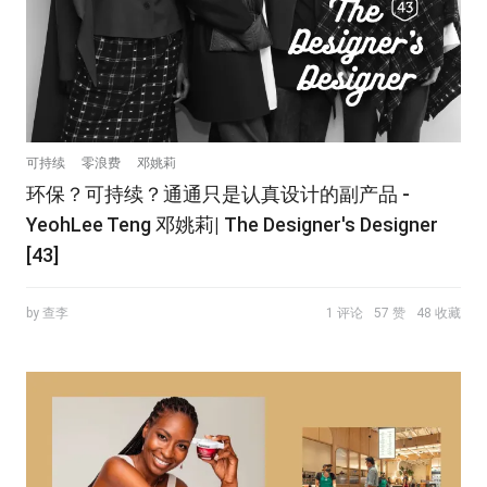
可持续
零浪费
邓姚莉
环保？可持续？通通只是认真设计的副产品 -
YeohLee Teng 邓姚莉| The Designer's Designer
[43]
by 查李
1 评论
57 赞
48 收藏