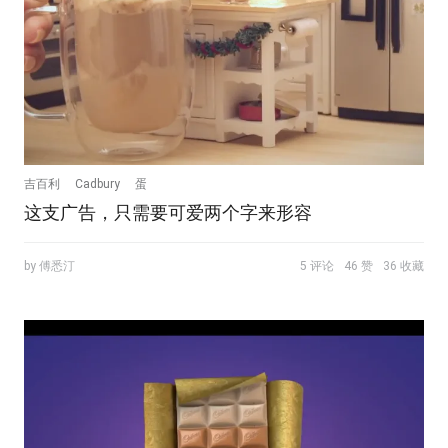
吉百利
Cadbury
蛋
这支广告，只需要可爱两个字来形容
by 傅悉汀
5 评论
46 赞
36 收藏