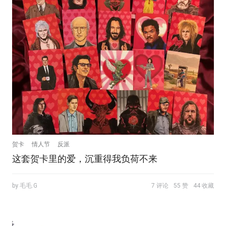
贺卡
情人节
反派
这套贺卡里的爱，沉重得我负荷不来
by 毛毛.G
7 评论
55 赞
44 收藏