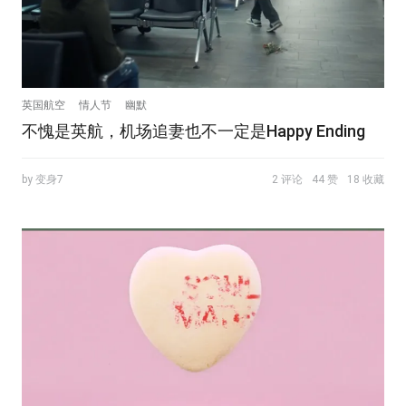
英国航空
情人节
幽默
不愧是英航，机场追妻也不一定是Happy Ending
by 变身7
2 评论
44 赞
18 收藏