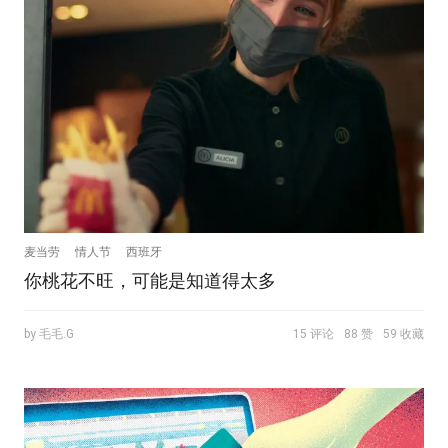
麦当劳
情人节
西班牙
你桃花不旺，可能是知道得太多
by 毛毛.G
15 评论
88 赞
59 收藏