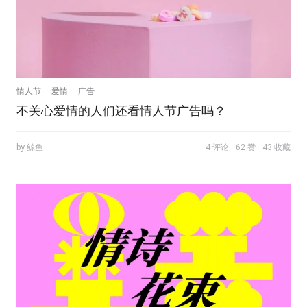
情人节
爱情
广告
不关心爱情的人们还看情人节广告吗？
by 鲸鱼
4 评论
62 赞
43 收藏