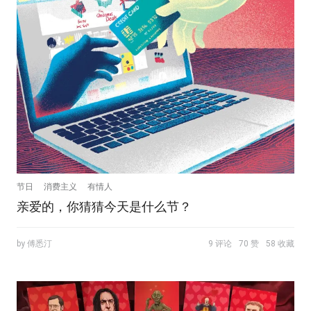
节日
消费主义
有情人
亲爱的，你猜猜今天是什么节？
by 傅悉汀
9 评论
70 赞
58 收藏