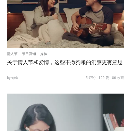
情人节
节日营销
媒体
关于情人节和爱情，这些不撒狗粮的洞察更有意思
by 鲸鱼
5 评论
109 赞
80 收藏