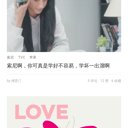
索尼
TVC
苹果
索尼啊，你可真是学好不容易，学坏一出溜啊
by 傅悉汀
5 评论
12 赞
6 收藏