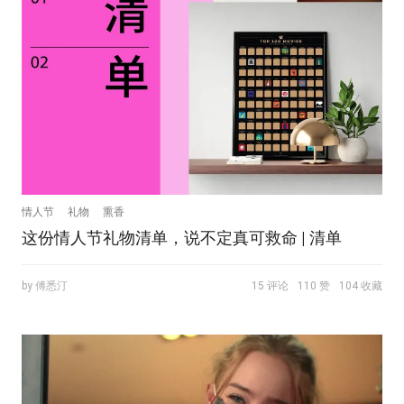
情人节
礼物
熏香
这份情人节礼物清单，说不定真可救命 | 清单
by 傅悉汀
15 评论
110 赞
104 收藏