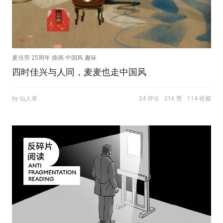
麦当劳 25周年 插画 中国风 趣味
四时佳兴与人同，麦麦也走中国风
by 仙人掌
24 评论
216 赞
114 收藏