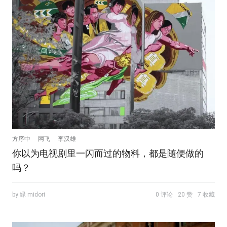
方序中
网飞
李汉雄
你以为电视剧里一闪而过的物料，都是随便做的
吗？
by 緑 midori
0 评论
20 赞
7 收藏