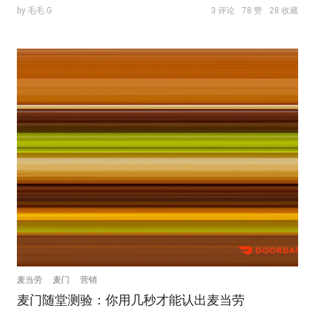
by 毛毛.G
3 评论
78 赞
28 收藏
麦当劳
麦门
营销
麦门随堂测验：你用几秒才能认出麦当劳