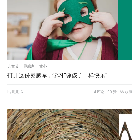
儿童节
灵感库
童心
打开这份灵感库，学习“像孩子一样快乐”
by 毛毛.G
4 评论
90 赞
66 收藏