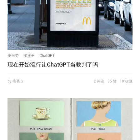
麦当劳
汉堡王
ChatGPT
现在开始流行让ChatGPT当裁判了吗
by 毛毛.G
2 评论
35 赞
19 收藏