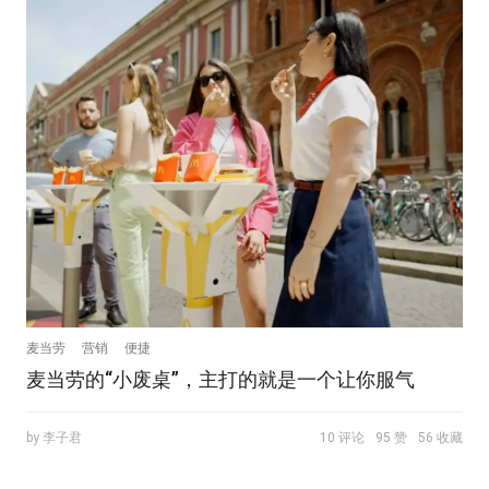
麦当劳
营销
便捷
麦当劳的“小废桌”，主打的就是一个让你服气
by 李子君
10 评论
95 赞
56 收藏