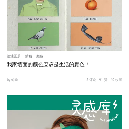
油漆图册
插画
颜色
我家墙面的颜色应该是生活的颜色！
by 鲸鱼
5 评论
91 赞
40 收藏