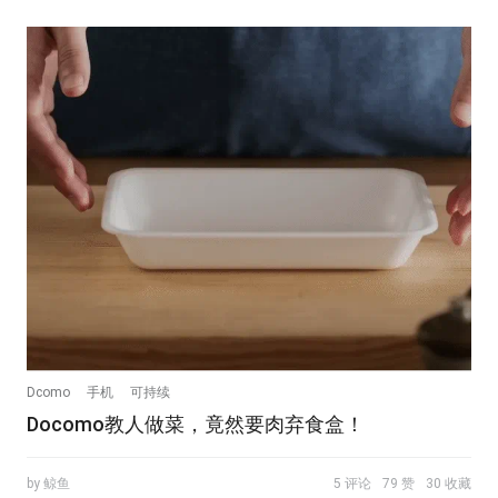
Dcomo
手机
可持续
Docomo教人做菜，竟然要肉弃食盒！
by 鲸鱼
5 评论
79 赞
30 收藏