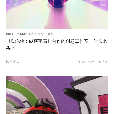
Buck
MINDPARK创意大会
动画
《蜘蛛侠：纵横宇宙》合作的创意工作室，什么来
头？
by 毛毛.G
2 评论
43 赞
20 收藏