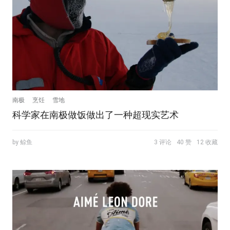
南极
烹饪
雪地
科学家在南极做饭做出了一种超现实艺术
by 鲸鱼
3 评论
40 赞
12 收藏