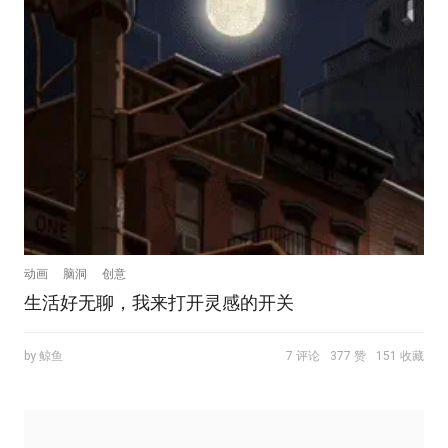
动画
脑洞
创意
生活好无聊，我来打开灵感的开关
by 鲸鱼
7 评论
377 赞
151 收藏