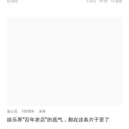
by 鲸鱼
2 评论
39 赞
15 收藏
迪士尼
100周年
米奇
娱乐界“百年老店”的底气，都在这条片子里了