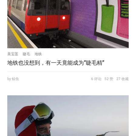
美宝莲
睫毛
地铁
地铁也没想到，有一天竟能成为“睫毛精”
by 鲸鱼
6 评论
52 赞
27 收藏