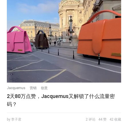
Jacquemus
营销
创意
2天80万点赞，Jacquemus又解锁了什么流量密
码？
by 李子君
2 评论
44 赞
42 收藏