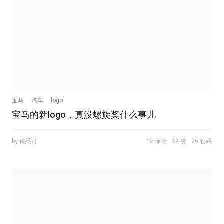
宝马
汽车
logo
宝马的新logo，真没螺旋桨什么事儿
by 傅悉汀
12 评论
22 赞
25 收藏