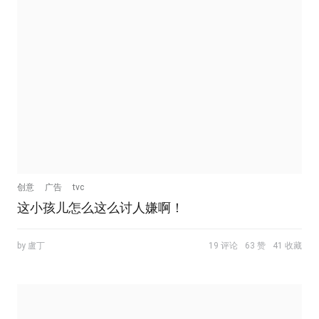
创意
广告
tvc
这小孩儿怎么这么讨人嫌啊！
by 盧丁
19 评论
63 赞
41 收藏