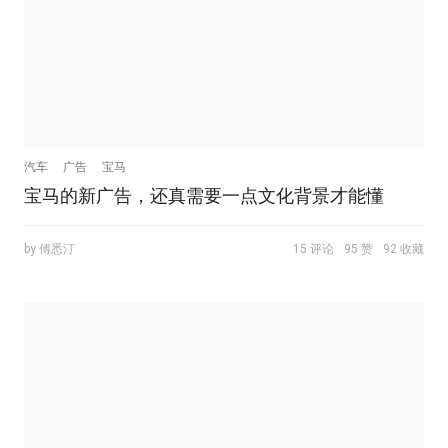
汽车
广告
宝马
宝马的新广告，还真需要一点文化背景才能懂
by 傅悉汀
15 评论
95 赞
92 收藏