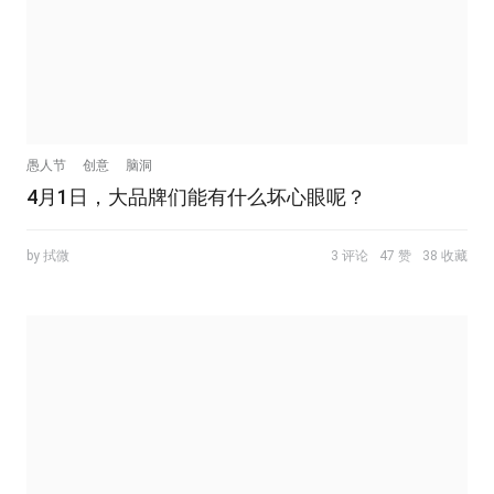
愚人节
创意
脑洞
4月1日，大品牌们能有什么坏心眼呢？
by 拭微
3 评论
47 赞
38 收藏