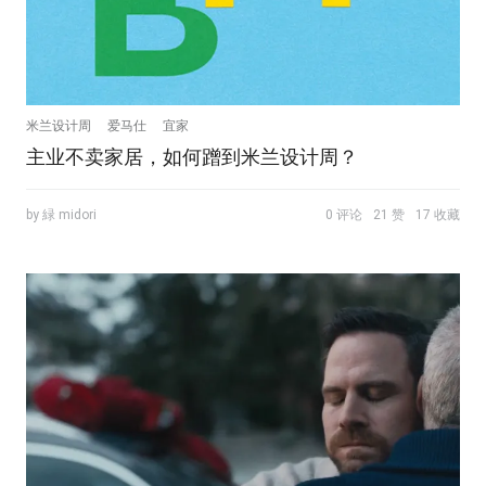
米兰设计周
爱马仕
宜家
主业不卖家居，如何蹭到米兰设计周？
by 緑 midori
0 评论
21 赞
17 收藏