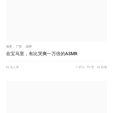
创意
广告
品牌
在宝马里，有比哭爽一万倍的ASMR
by 仙人掌
7 评论
50 赞
43 收藏