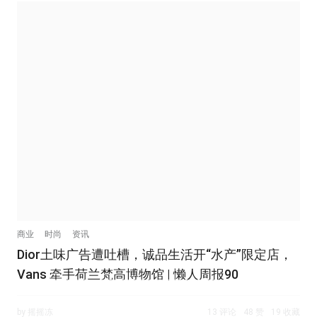
商业
时尚
资讯
Dior土味广告遭吐槽，诚品生活开“水产”限定店，
Vans 牵手荷兰梵高博物馆 | 懒人周报90
by 摇摇冻
13 评论
48 赞
19 收藏