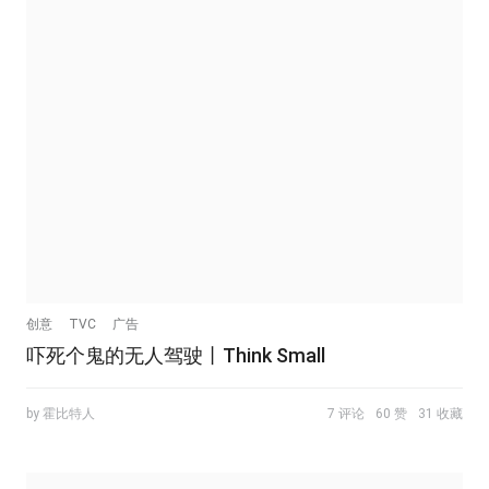
创意
TVC
广告
吓死个鬼的无人驾驶丨Think Small
by 霍比特人
7 评论
60 赞
31 收藏