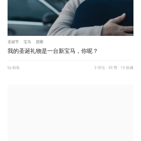
圣诞节
宝马
团聚
我的圣诞礼物是一台新宝马，你呢？
by 鲸鱼
2 评论
30 赞
10 收藏