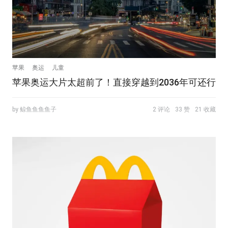
苹果
奥运
儿童
苹果奥运大片太超前了！直接穿越到2036年可还行
by 鲸鱼鱼鱼鱼子
2 评论
33 赞
21 收藏