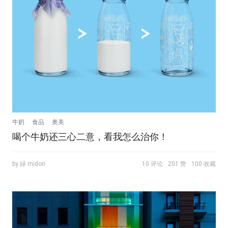
牛奶
食品
奥美
喝个牛奶还三心二意，看我怎么治你！
by 緑 midori
10 评论
201 赞
100 收藏