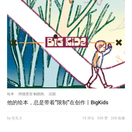
绘本
阿德里安·帕朗热
法国
他的绘本，总是带着“限制”在创作丨BigKids
by 毛毛.G
10 评论
500 赞
268 收藏