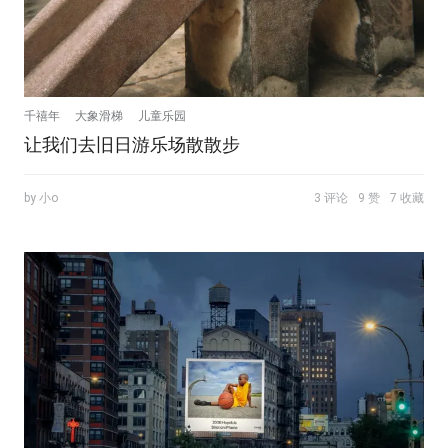
千禧年
大象滑梯
儿童乐园
让我们去旧日游乐场散散步
by 小o
3 评论
9 赞
7 收藏