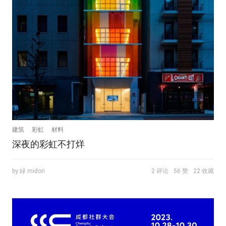
建筑
彩虹
材料
深夜的彩虹不打烊
by 緑 midori
2 评论
56 赞
22 收藏