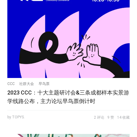
CCC
社群大会
早鸟票
2023 CCC：十大主题研讨会&三条成都样本实景游
学线路公布，主力论坛早鸟票倒计时
by TOPYS.
2 评论
9 赞
14 收藏