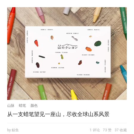
山脉
蜡笔
颜色
从一支蜡笔望见一座山，尽收全球山系风景
by 鲸鱼
1 评论
73 赞
37 收藏