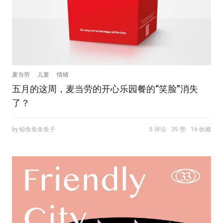
麦当劳
儿童
情绪
五月的这周，麦当劳的开心乐园餐的“笑脸”消失
了？
by 鲸鱼鱼鱼鱼子
5 评论
35 赞
16 收藏