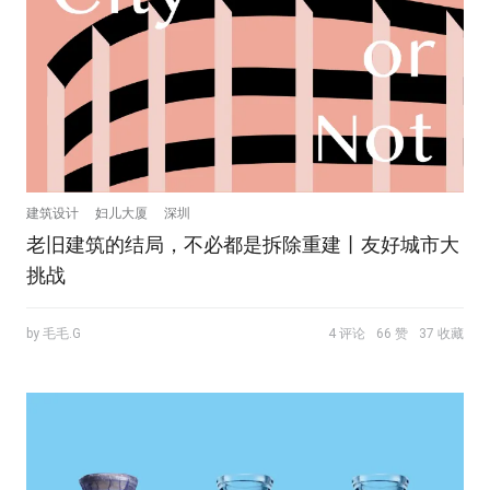
建筑设计
妇儿大厦
深圳
老旧建筑的结局，不必都是拆除重建丨友好城市大
挑战
by 毛毛.G
4 评论
66 赞
37 收藏