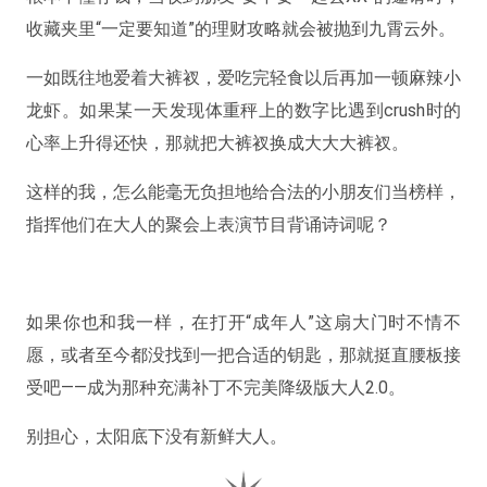
收藏夹里“一定要知道”的理财攻略就会被抛到九霄云外。
一如既往地爱着大裤衩，爱吃完轻食以后再加一顿麻辣小
龙虾。如果某一天发现体重秤上的数字比遇到crush时的
心率上升得还快，那就把大裤衩换成大大大裤衩。
这样的我，怎么能毫无负担地给合法的小朋友们当榜样，
指挥他们在大人的聚会上表演节目背诵诗词呢？
如果你也和我一样，在打开“成年人”这扇大门时不情不
愿，或者至今都没找到一把合适的钥匙，那就挺直腰板接
受吧——成为那种充满补丁不完美降级版大人2.0。
别担心，太阳底下没有新鲜大人。