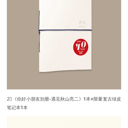
2⃣️《你好小朋友别册-遇见秋山亮二》1本+限量复古绿皮
笔记本1本