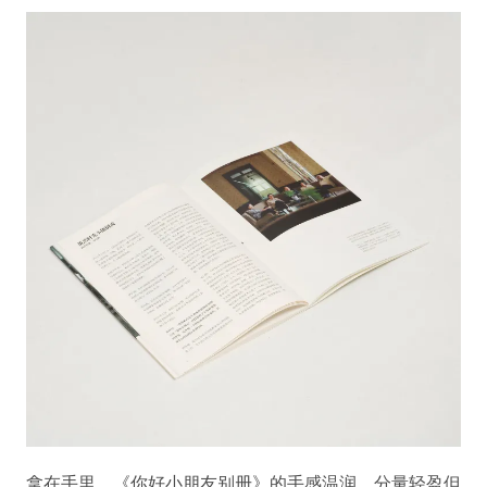
拿在手里，《你好小朋友别册》的手感温润、分量轻盈但