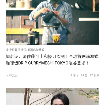
设计师 日清 食品 滴漏式咖哩飯
知名设计师佐藤可士和操刀监制！全球首创滴漏式
咖哩饭DRIP CURRYMESHI TOKYO涩谷登场！
by 肆无忌
4 评论
24 赞
17 收藏