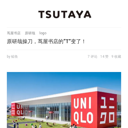
茑屋书店
原研哉
logo
原研哉操刀，茑屋书店的“T”变了！
by 鲸鱼
7 评论
14 赞
9 收藏