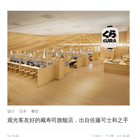
设计
日本
餐饮
观光客友好的藏寿司旗舰店，出自佐藤可士和之手
by 活腻
2 评论
73 赞
62 收藏