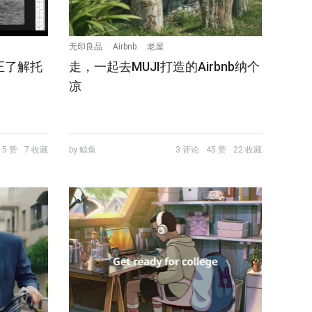
无印良品
Airbnb
老屋
正了解托
走，一起去MUJI打造的Airbnb纳个
凉
5 赞
7 收藏
by 鲸鱼
3 评论
45 赞
22 收藏