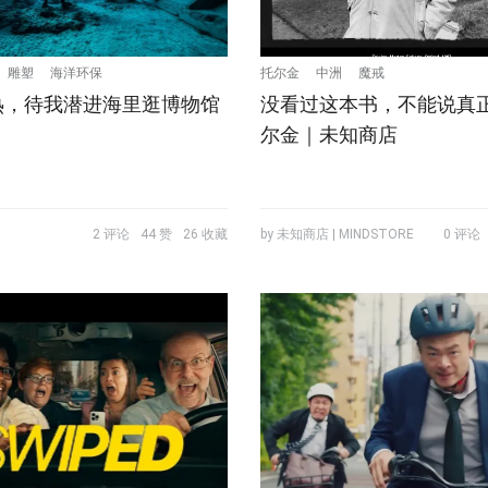
雕塑
海洋环保
托尔金
中洲
魔戒
热，待我潜进海里逛博物馆
没看过这本书，不能说真
尔金｜未知商店
2 评论
44 赞
26 收藏
by 未知商店 | MINDSTORE
0 评论