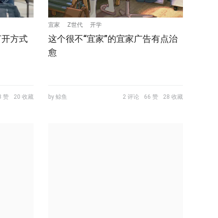
宜家
Z世代
开学
打开方式
这个很不“宜家”的宜家广告有点治
愈
3 赞
20 收藏
by 鲸鱼
2 评论
66 赞
28 收藏