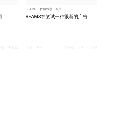
BEAMS
佐藤雅彦
5月
期
BEAMS在尝试一种很新的广告
4 赞
58 收藏
by 緑 midori
3 评论
83 赞
43 收藏