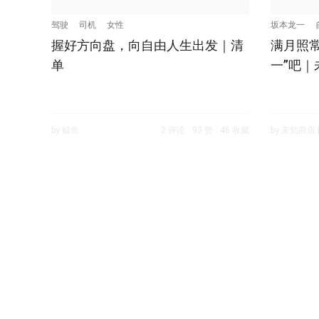
驾驶
司机
女性
坂本龙一
握好方向盘，向自由人生出发｜清
满月照
单
一”吧｜
by 鲸鱼
2 评论
93 赞
46 收藏
by 未知商店 |