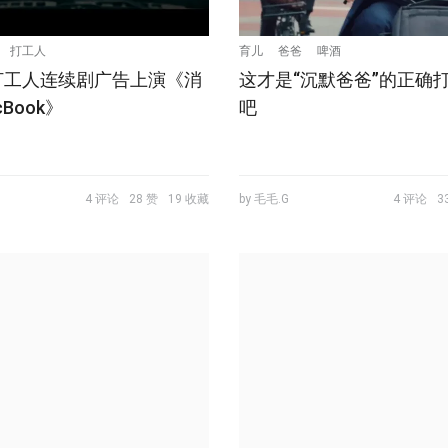
打工人
育儿
爸爸
啤酒
打工人连续剧广告上演《消
这才是“沉默爸爸”的正确
Book》
吧
4 评论
28 赞
19 收藏
by 毛毛.G
4 评论
3