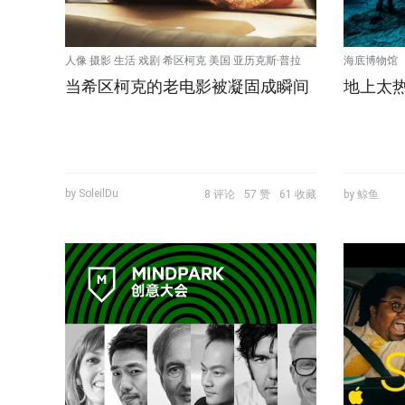
人像 摄影 生活 戏剧 希区柯克 美国 亚历克斯·普拉
海底博物馆
当希区柯克的老电影被凝固成瞬间
地上太
格
by SoleilDu
8 评论
57 赞
61 收藏
by 鲸鱼