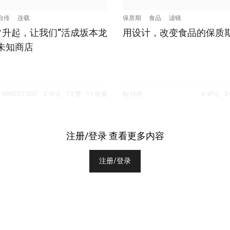
自传
连载
保质期
食品
滤镜
常升起，让我们“活成坂本龙
用设计，改变食品的保质
未知商店
 MINDSTORE
2 评论
13 赞
11 收藏
by 秩秩
6 评论
8
注册/登录 查看更多内容
注册/登录