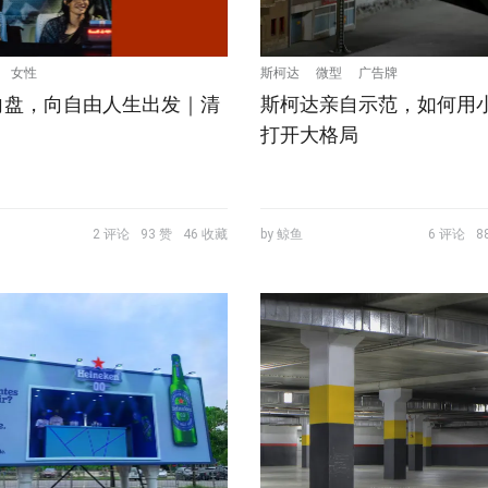
女性
斯柯达
微型
广告牌
向盘，向自由人生出发｜清
斯柯达亲自示范，如何用
打开大格局
2 评论
93 赞
46 收藏
by 鲸鱼
6 评论
8