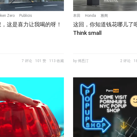
eken Zero
Publicis
本田
Honda
雅阁
叔，这是喜力让我喝的呀！
这回，你知道钱花哪儿了吧
Think small
7 评论
101 赞
113 收藏
by 傅悉汀
2 评论
1