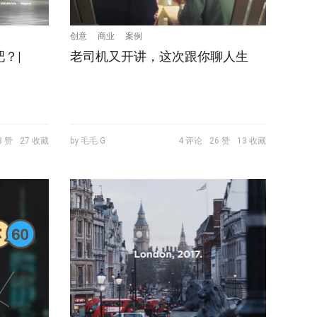
创意
商业
案例
？|
老司机又开讲，这次跟你聊人生
8 赞
27 收藏
by 毛毛.G
4 评论
26 赞
13 收藏