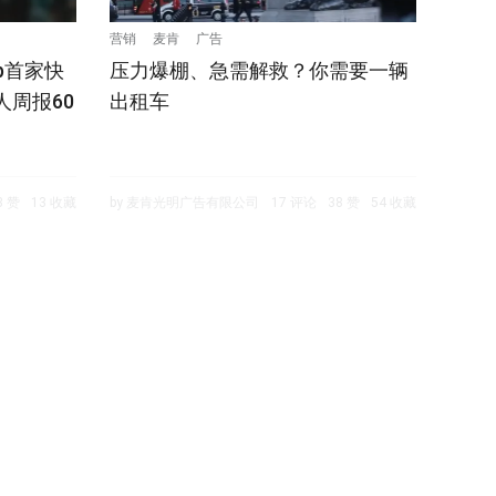
营销
麦肯
广告
b首家快
压力爆棚、急需解救？你需要一辆
人周报60
出租车
3 赞
13 收藏
by 麦肯光明广告有限公司
17 评论
38 赞
54 收藏