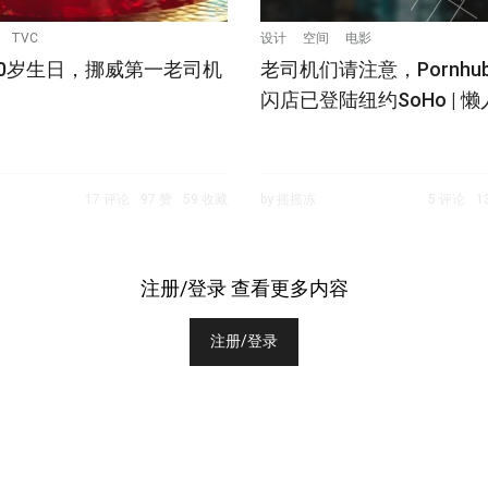
TVC
设计
空间
电影
0岁生日，挪威第一老司机
老司机们请注意，Pornhu
闪店已登陆纽约SoHo | 懒
17 评论
97 赞
59 收藏
by 摇摇冻
5 评论
1
注册/登录 查看更多内容
注册/登录