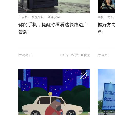
广告牌
社交平台
道路安全
驾驶
司机
你的手机，提醒你看看这块路边广
握好方
告牌
单
by 毛毛.G
1 评论
22 赞
8 收藏
by 鲸鱼