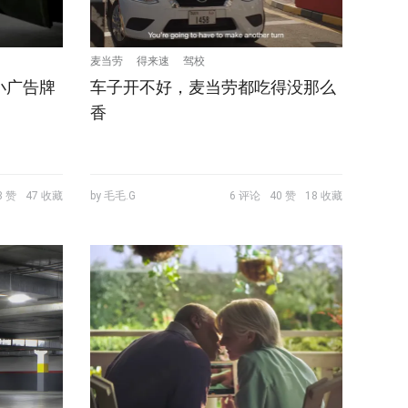
麦当劳
得来速
驾校
小广告牌
车子开不好，麦当劳都吃得没那么
香
8 赞
47 收藏
by 毛毛.G
6 评论
40 赞
18 收藏