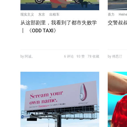
现实主义
东京
出租车
喜力
Hein
从这部剧里，我看到了都市失败学
交警叔
丨 《ODD TAXI》
by 阿诚。
6 评论
93 赞
78 收藏
by 傅悉汀