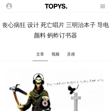
丧心病狂 设计 死亡唱片 三明治本子 导电
颜料 蚂蚱订书器
文章
视频
灵感