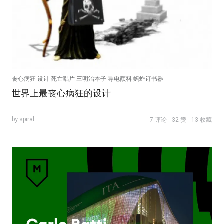
丧心病狂 设计 死亡唱片 三明治本子 导电颜料 蚂蚱订书器
世界上最丧心病狂的设计
by spiral
7 评论
32 赞
13 收藏