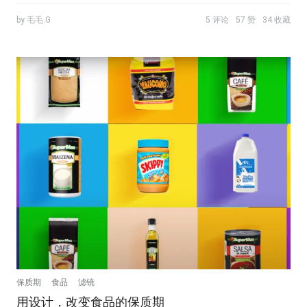
by 毛毛.G
5 评论
57 赞
34 收藏
保质期
食品
滤镜
用设计，改变食品的保质期