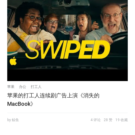
苹果
办公
打工人
苹果的打工人连续剧广告上演《消失的
MacBook》
by 鲸鱼
4 评论
28 赞
19 收藏