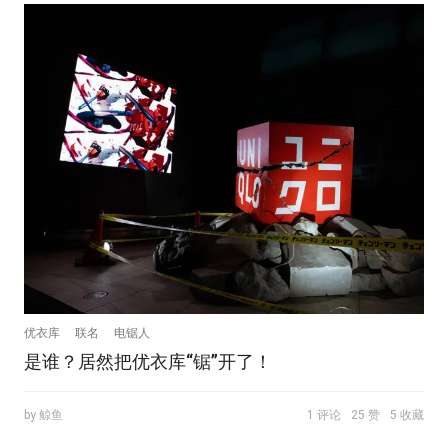
优衣库
联名
电锯人
是谁？居然把优衣库“锯”开了！
by 鲸鱼
1 评论
25 赞
5 收藏