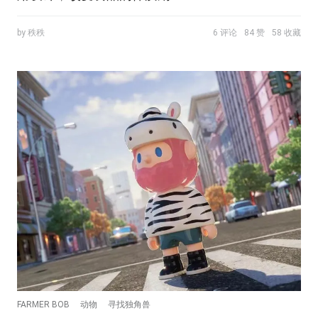
by 秩秩
6 评论
84 赞
58 收藏
FARMER BOB
动物
寻找独角兽