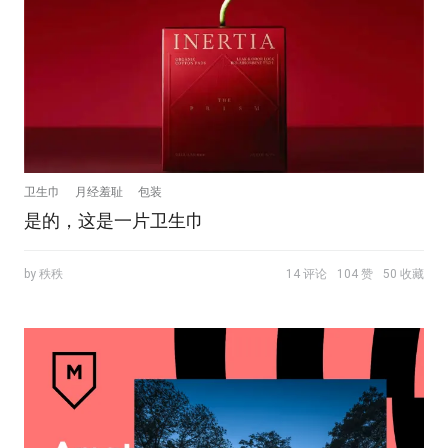
卫生巾
月经羞耻
包装
是的，这是一片卫生巾
by 秩秩
14 评论
104 赞
50 收藏