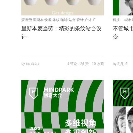
麦当劳 里斯本 快餐 条纹 咖啡 站台 设计 户外 广
科技
城市
里斯本麦当劳：精彩的条纹站台设
不管城
告牌 TBWA
计
变
by sciascia
4 评论
26 赞
10 收藏
by 毛毛.G