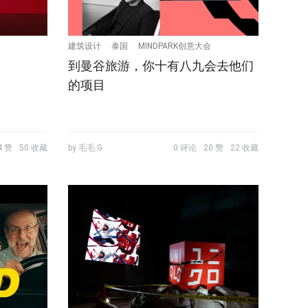
建筑设计
泰国
MINDPARK创意大会
到曼谷旅游，你十有八九会去他们
的项目
4 赞
50 收藏
by 毛毛.G
0 评论
20 赞
22 收藏