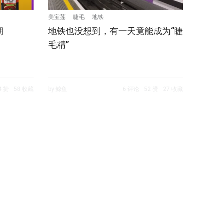
美宝莲
睫毛
地铁
期
地铁也没想到，有一天竟能成为“睫
毛精”
4 赞
58 收藏
by 鲸鱼
6 评论
52 赞
27 收藏