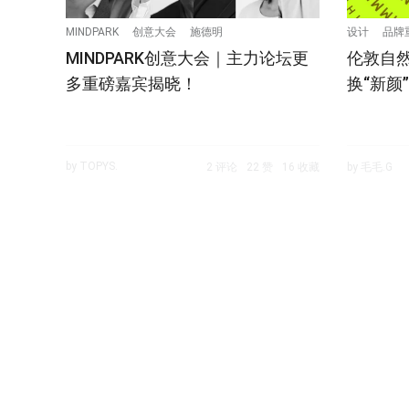
MINDPARK
创意大会
施德明
设计
品牌
MINDPARK创意大会｜主力论坛更
伦敦自然
多重磅嘉宾揭晓！
换“新颜”
by TOPYS.
2 评论
22 赞
16 收藏
by 毛毛.G