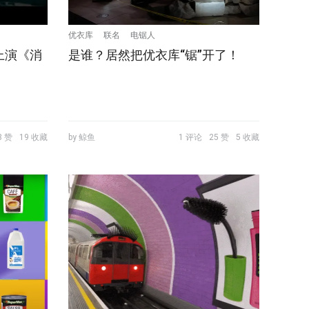
优衣库
联名
电锯人
上演《消
是谁？居然把优衣库“锯”开了！
8 赞
19 收藏
by 鲸鱼
1 评论
25 赞
5 收藏