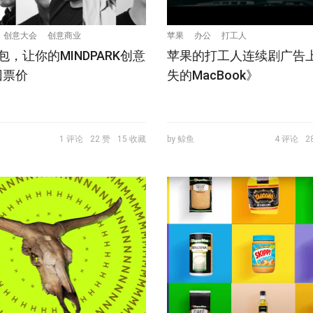
创意大会
创意商业
苹果
办公
打工人
包，让你的MINDPARK创意
苹果的打工人连续剧广告
回票价
失的MacBook》
1 评论
22 赞
15 收藏
by 鲸鱼
4 评论
2