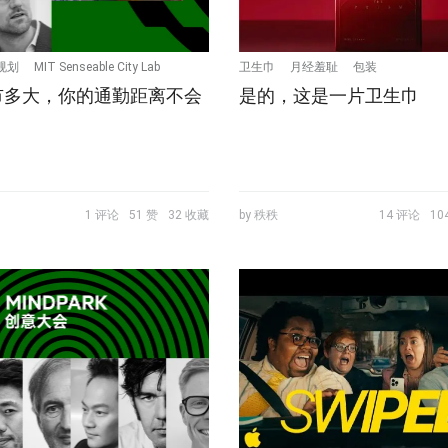
规划
MIT Senseable City Lab
卫生巾
月经羞耻
包装
市多大，你的通勤距离不会
是的，这是一片卫生巾
1 评论
51 赞
32 收藏
by 秩秩
14 评论
10